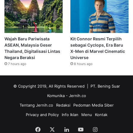
Wajah Baru Pariwisata
Kit Connor Resmi Terpilih
ASEAN, Malaysia Geser
sebagai Cyclops, Era Baru
Thailand, Digitalisasi Lintas
X-Men di Marvel Cinematic
Negara Beraksi
Universe
7 hours ago
8 hours ago
© Copyright 2019, All Rights Reserved | PT. Bening Suar
Komunika
- Jernih.co
Tentang Jernih.co
Redaksi
Pedoman Media Siber
Privacy and Policy
Info Iklan
Menu
Kontak
Facebook
X
LinkedIn
YouTube
Instagram