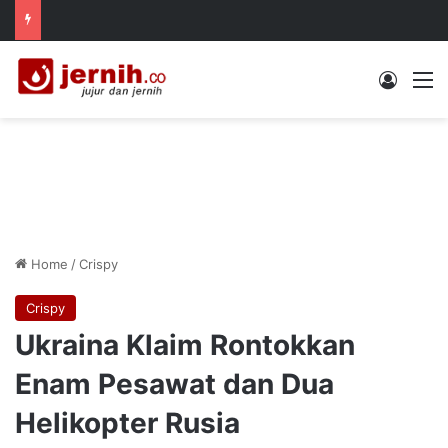
Log In
M
Home
/
Crispy
Crispy
Ukraina Klaim Rontokkan
Enam Pesawat dan Dua
Helikopter Rusia