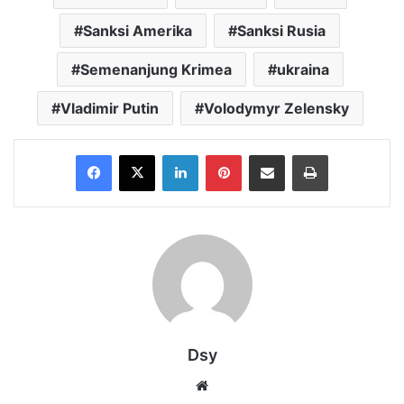
Sanksi Amerika
Sanksi Rusia
Semenanjung Krimea
ukraina
Vladimir Putin
Volodymyr Zelensky
Facebook
X
LinkedIn
Pinterest
Share via Email
Print
Dsy
Website