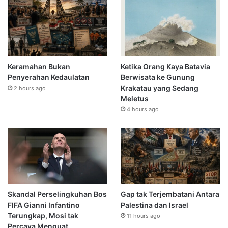
Keramahan Bukan
Ketika Orang Kaya Batavia
Penyerahan Kedaulatan
Berwisata ke Gunung
Krakatau yang Sedang
2 hours ago
Meletus
4 hours ago
Skandal Perselingkuhan Bos
Gap tak Terjembatani Antara
FIFA Gianni Infantino
Palestina dan Israel
Terungkap, Mosi tak
11 hours ago
Percaya Menguat