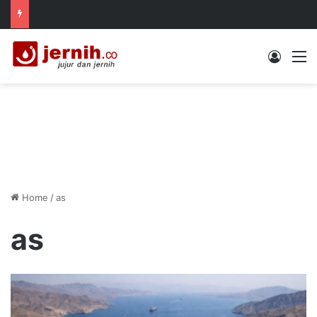
Log In
M
Home
/
as
as