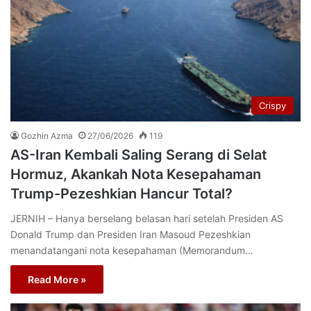
Crispy
Gozhin Azma
27/06/2026
119
AS-Iran Kembali Saling Serang di Selat
Hormuz, Akankah Nota Kesepahaman
Trump-Pezeshkian Hancur Total?
JERNIH – Hanya berselang belasan hari setelah Presiden AS
Donald Trump dan Presiden Iran Masoud Pezeshkian
menandatangani nota kesepahaman (Memorandum…
Read More »