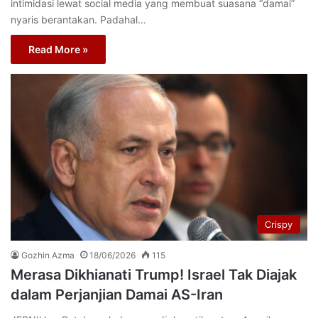
intimidasi lewat social media yang membuat suasana “damai”
nyaris berantakan. Padahal…
Read More »
Crispy
Gozhin Azma
18/06/2026
115
Merasa Dikhianati Trump! Israel Tak Diajak
dalam Perjanjian Damai AS-Iran