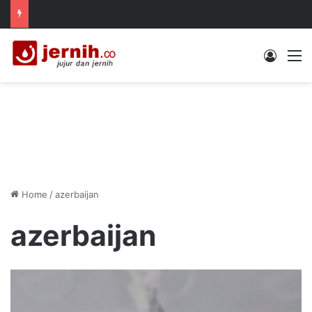
Log In
M
Home
/
azerbaijan
azerbaijan