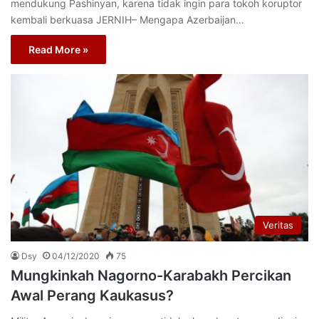
mendukung Pashinyan, karena tidak ingin para tokoh koruptor
kembali berkuasa JERNIH– Mengapa Azerbaijan…
Read More »
Veritas
Dsy
04/12/2020
75
Mungkinkah Nagorno-Karabakh Percikan
Awal Perang Kaukasus?