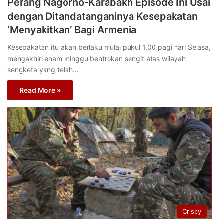
Perang Nagorno-Karabakh Episode Ini Usai
dengan Ditandatanganinya Kesepakatan
‘Menyakitkan’ Bagi Armenia
Kesepakatan itu akan berlaku mulai pukul 1.00 pagi hari Selasa,
mengakhiri enam minggu bentrokan sengit atas wilayah
sengketa yang telah…
Read More »
Crispy