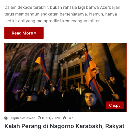
Dalam dekade terakhir, bukan rahasia lagi bahwa Azerbaijan
terus membangun angkatan bersenjatanya. Namun, hanya
sedikit ahli yang memprediksi kemenangan militer…
Read More »
Crispy
Teguh Setiawan
10/11/2020
147
Kalah Perang di Nagorno Karabakh, Rakyat