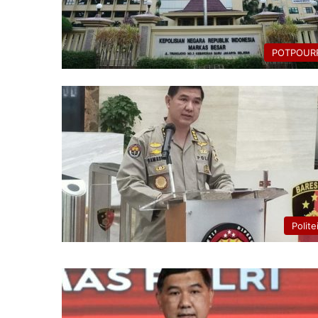
POTPOURR
Polite