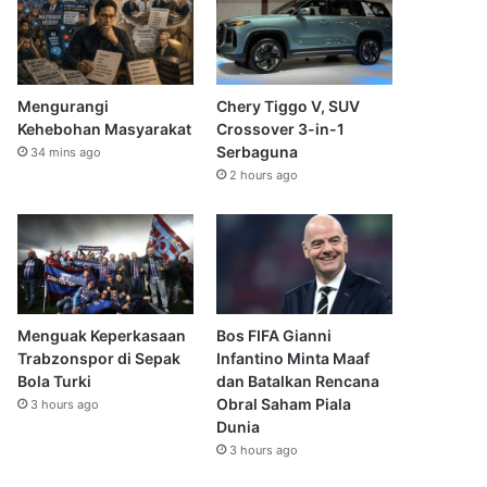
Mengurangi
Chery Tiggo V, SUV
Kehebohan Masyarakat
Crossover 3-in-1
Serbaguna
34 mins ago
2 hours ago
Menguak Keperkasaan
Bos FIFA Gianni
Trabzonspor di Sepak
Infantino Minta Maaf
Bola Turki
dan Batalkan Rencana
Obral Saham Piala
3 hours ago
Dunia
3 hours ago