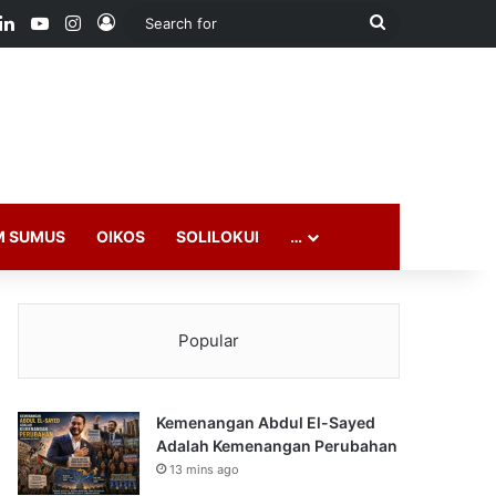
ook
LinkedIn
YouTube
Instagram
Log In
Search
for
M SUMUS
OIKOS
SOLILOKUI
…
Popular
Kemenangan Abdul El-Sayed
Adalah Kemenangan Perubahan
13 mins ago