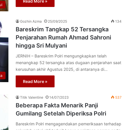
Read More »
ui
Gozhin Azma
25/09/2025
134
Bareskrim Tangkap 52 Tersangka
Penjarahan Rumah Ahmad Sahroni
hingga Sri Mulyani
JERNIH – Bareskrim Polri mengungkapkan telah
menangkap 52 tersangka atas dugaan penjarahan saat
kerusuhan akhir Agustus 2025, di antaranya di…
ia
Read More »
Titik Valentine
14/07/2023
537
Beberapa Fakta Menarik Panji
Gumilang Setelah Diperiksa Polri
Bareskrim Polri mengagendakan pemeriksaan terhadap