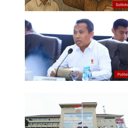
Solilok
Polite