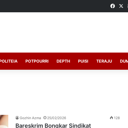
Faceb
X
POLITEIA
POTPOURRI
DEPTH
PUISI
TERAJU
DU
Gozhin Azma
25/02/2026
128
Bareskrim Bongkar Sindikat