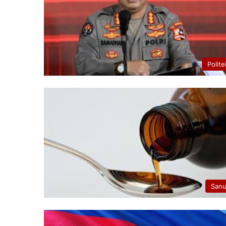
Polite
San