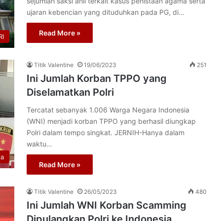
sejumlah saksi ahli terkait kasus penistaan agama serta
ujaran kebencian yang dituduhkan pada PG, di…
Read More »
I
Titik Valentine
19/06/2023
251
Ini Jumlah Korban TPPO yang
Diselamatkan Polri
Tercatat sebanyak 1.006 Warga Negara Indonesia
(WNI) menjadi korban TPPO yang berhasil diungkap
Polri dalam tempo singkat. JERNIH-Hanya dalam
waktu…
ia
Read More »
Titik Valentine
26/05/2023
480
Ini Jumlah WNI Korban Scamming
Dipulangkan Polri ke Indonesia