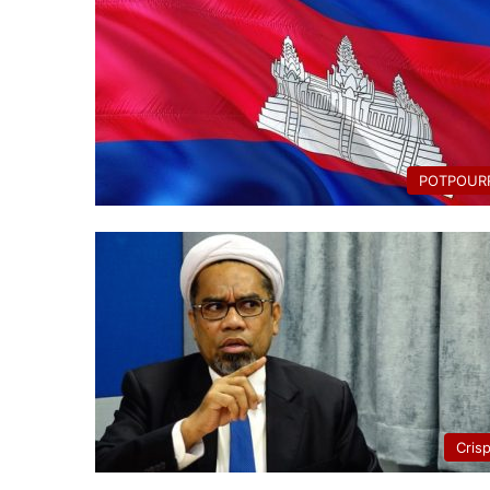
POTPOURR
Cris