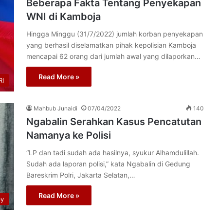
Beberapa Fakta Tentang Penyekapan
WNI di Kamboja
Hingga Minggu (31/7/2022) jumlah korban penyekapan
yang berhasil diselamatkan pihak kepolisian Kamboja
mencapai 62 orang dari jumlah awal yang dilaporkan…
Read More »
I
Mahbub Junaidi
07/04/2022
140
Ngabalin Serahkan Kasus Pencatutan
Namanya ke Polisi
“LP dan tadi sudah ada hasilnya, syukur Alhamdulillah.
Sudah ada laporan polisi,” kata Ngabalin di Gedung
Bareskrim Polri, Jakarta Selatan,…
Read More »
py