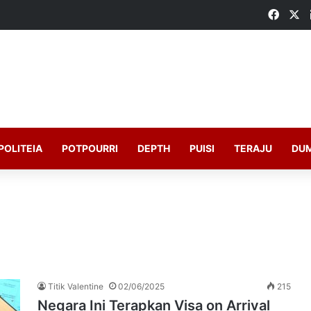
Faceb
X
POLITEIA
POTPOURRI
DEPTH
PUISI
TERAJU
DU
Titik Valentine
02/06/2025
215
Negara Ini Terapkan Visa on Arrival