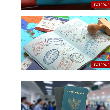
POTPOURR
POTPOURR