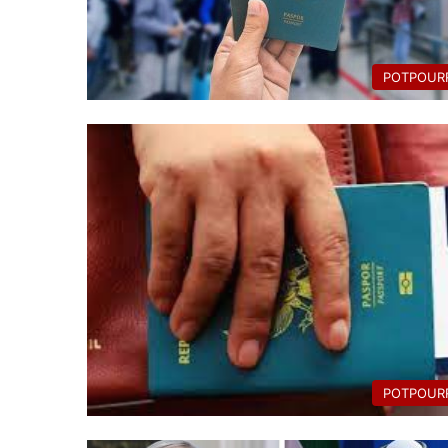
POTPOURR
POTPOURR