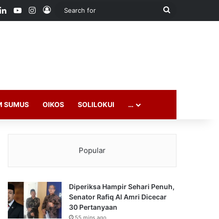
ook
LinkedIn
YouTube
Instagram
Log In
Search
for
M SUMUS
OIKOS
SOLILOKUI
…
Popular
Diperiksa Hampir Sehari Penuh,
Senator Rafiq Al Amri Dicecar
30 Pertanyaan
55 mins ago