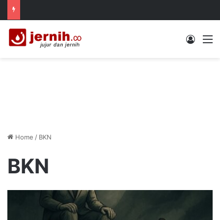
Log In
M
Home
/
BKN
BKN