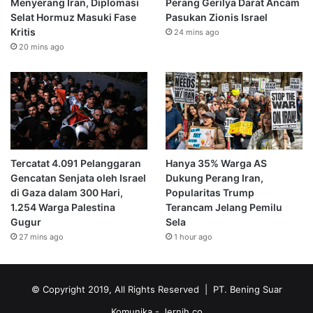
Menyerang Iran, Diplomasi
Perang Gerilya Darat Ancam
Selat Hormuz Masuki Fase
Pasukan Zionis Israel
Kritis
24 mins ago
20 mins ago
Tercatat 4.091 Pelanggaran
Hanya 35% Warga AS
Gencatan Senjata oleh Israel
Dukung Perang Iran,
di Gaza dalam 300 Hari,
Popularitas Trump
1.254 Warga Palestina
Terancam Jelang Pemilu
Gugur
Sela
27 mins ago
1 hour ago
© Copyright 2019, All Rights Reserved | PT. Bening Suar
Komunika
- Jernih.co