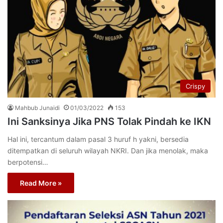
Crispy
Mahbub Junaidi
01/03/2022
153
Ini Sanksinya Jika PNS Tolak Pindah ke IKN
Hal ini, tercantum dalam pasal 3 huruf h yakni, bersedia
ditempatkan di seluruh wilayah NKRI. Dan jika menolak, maka
berpotensi…
Read More »