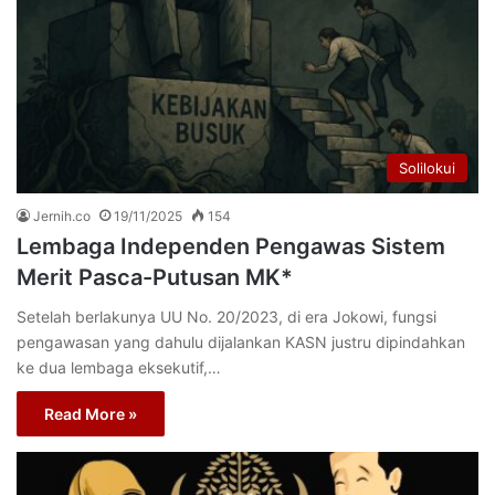
Solilokui
Jernih.co
19/11/2025
154
Lembaga Independen Pengawas Sistem
Merit Pasca-Putusan MK*
Setelah berlakunya UU No. 20/2023, di era Jokowi, fungsi
pengawasan yang dahulu dijalankan KASN justru dipindahkan
ke dua lembaga eksekutif,…
Read More »