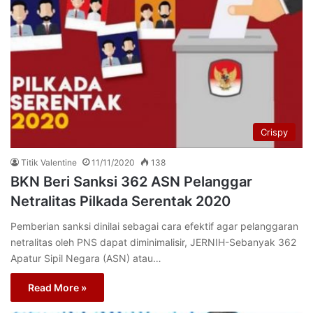
Crispy
Titik Valentine
11/11/2020
138
BKN Beri Sanksi 362 ASN Pelanggar
Netralitas Pilkada Serentak 2020
Pemberian sanksi dinilai sebagai cara efektif agar pelanggaran
netralitas oleh PNS dapat diminimalisir, JERNIH-Sebanyak 362
Apatur Sipil Negara (ASN) atau…
Read More »