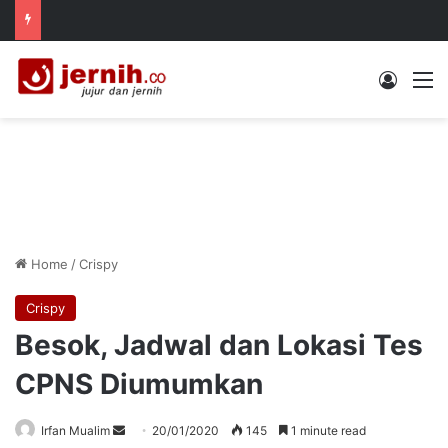
Log In
M
Home
/
Crispy
Crispy
Besok, Jadwal dan Lokasi Tes
CPNS Diumumkan
Send
Irfan Mualim
20/01/2020
145
1 minute read