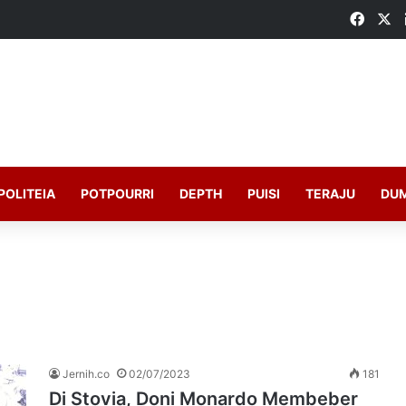
Faceb
X
POLITEIA
POTPOURRI
DEPTH
PUISI
TERAJU
DU
Jernih.co
02/07/2023
181
Di Stovia, Doni Monardo Membeber