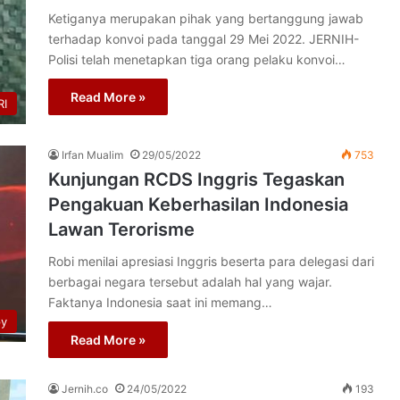
Ketiganya merupakan pihak yang bertanggung jawab
terhadap konvoi pada tanggal 29 Mei 2022. JERNIH-
Polisi telah menetapkan tiga orang pelaku konvoi…
Read More »
I
Irfan Mualim
29/05/2022
753
Kunjungan RCDS Inggris Tegaskan
Pengakuan Keberhasilan Indonesia
Lawan Terorisme
Robi menilai apresiasi Inggris beserta para delegasi dari
berbagai negara tersebut adalah hal yang wajar.
Faktanya Indonesia saat ini memang…
py
Read More »
Jernih.co
24/05/2022
193