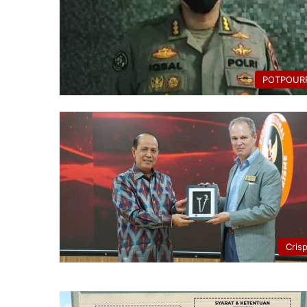
POTPOURR
Cris