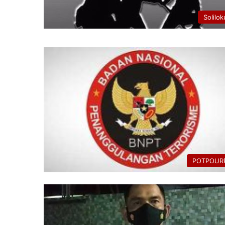
Solilok
POTPOURR