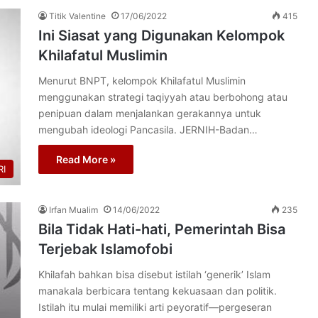
Titik Valentine
17/06/2022
415
Ini Siasat yang Digunakan Kelompok
Khilafatul Muslimin
Menurut BNPT, kelompok Khilafatul Muslimin
menggunakan strategi taqiyyah atau berbohong atau
penipuan dalam menjalankan gerakannya untuk
mengubah ideologi Pancasila. JERNIH-Badan…
Read More »
I
Irfan Mualim
14/06/2022
235
Bila Tidak Hati-hati, Pemerintah Bisa
Terjebak Islamofobi
Khilafah bahkan bisa disebut istilah ‘generik’ Islam
manakala berbicara tentang kekuasaan dan politik.
Istilah itu mulai memiliki arti peyoratif—pergeseran