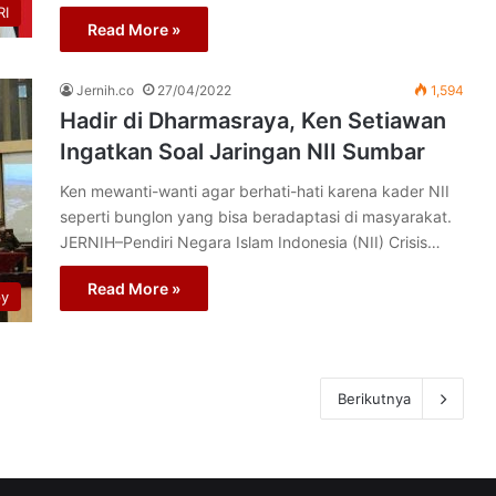
I
Read More »
Jernih.co
27/04/2022
1,594
Hadir di Dharmasraya, Ken Setiawan
Ingatkan Soal Jaringan NII Sumbar
Ken mewanti-wanti agar berhati-hati karena kader NII
seperti bunglon yang bisa beradaptasi di masyarakat.
JERNIH–Pendiri Negara Islam Indonesia (NII) Crisis…
Read More »
py
Berikutnya