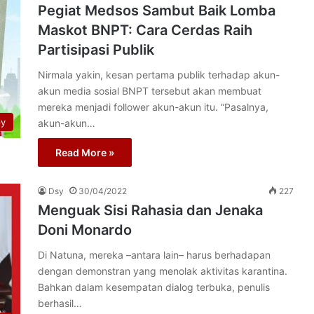
Pegiat Medsos Sambut Baik Lomba
Maskot BNPT: Cara Cerdas Raih
Partisipasi Publik
Nirmala yakin, kesan pertama publik terhadap akun-
akun media sosial BNPT tersebut akan membuat
mereka menjadi follower akun-akun itu. “Pasalnya,
py
akun-akun…
Read More »
Dsy
30/04/2022
227
Menguak Sisi Rahasia dan Jenaka
Doni Monardo
Di Natuna, mereka –antara lain– harus berhadapan
dengan demonstran yang menolak aktivitas karantina.
Bahkan dalam kesempatan dialog terbuka, penulis
berhasil…