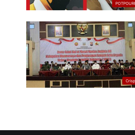
POTPOURR
Cris