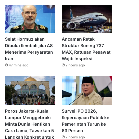
Selat Hormuz akan
Ancaman Retak
Dibuka Kembali jika AS
Struktur Boeing 737
Menerima Persyaratan
MAX, Ratusan Pesawat
Iran
Wajib Inspeksi
47 mins ago
2 hours ago
Poros Jakarta-Kuala
Survei IPO 2026,
Lumpur Menggebrak:
Kepercayaan Publik ke
Minta Dunia Hentikan
Pemerintah Turun ke
Cara Lama, Tawarkan 5
63 Persen
Langkah Konkret untuk
2 hours ago