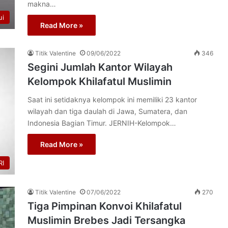
makna…
ui
Read More »
Titik Valentine
09/06/2022
346
Segini Jumlah Kantor Wilayah
Kelompok Khilafatul Muslimin
Saat ini setidaknya kelompok ini memiliki 23 kantor
wilayah dan tiga daulah di Jawa, Sumatera, dan
Indonesia Bagian Timur. JERNIH-Kelompok…
Read More »
I
Titik Valentine
07/06/2022
270
Tiga Pimpinan Konvoi Khilafatul
Muslimin Brebes Jadi Tersangka