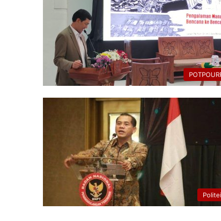
POTPOURR
Polite