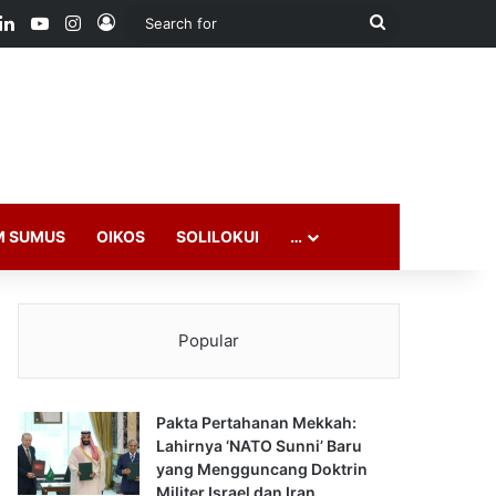
ook
LinkedIn
YouTube
Instagram
Log In
Search
for
M SUMUS
OIKOS
SOLILOKUI
…
Popular
Pakta Pertahanan Mekkah:
Lahirnya ‘NATO Sunni’ Baru
yang Mengguncang Doktrin
Militer Israel dan Iran