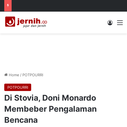
Log In
M
Home
/
POTPOURRI
POTPOURRI
Di Stovia, Doni Monardo
Membeber Pengalaman
Bencana