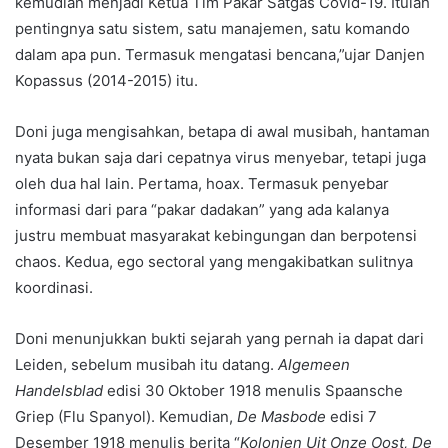
kemudian menjadi Ketua Tim Pakar Satgas Covid-19. Itulah
pentingnya satu sistem, satu manajemen, satu komando
dalam apa pun. Termasuk mengatasi bencana,”ujar Danjen
Kopassus (2014-2015) itu.
Doni juga mengisahkan, betapa di awal musibah, hantaman
nyata bukan saja dari cepatnya virus menyebar, tetapi juga
oleh dua hal lain. Pertama, hoax. Termasuk penyebar
informasi dari para “pakar dadakan” yang ada kalanya
justru membuat masyarakat kebingungan dan berpotensi
chaos. Kedua, ego sectoral yang mengakibatkan sulitnya
koordinasi.
Doni menunjukkan bukti sejarah yang pernah ia dapat dari
Leiden, sebelum musibah itu datang.
Algemeen
Handelsblad
edisi 30 Oktober 1918 menulis Spaansche
Griep (Flu Spanyol). Kemudian,
De Masbode
edisi 7
Desember 1918 menulis berita “
Kolonien Uit Onze Oost, De