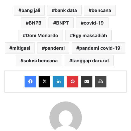
bang jali
bank data
bencana
BNPB
BNPT
covid-19
Doni Monardo
Egy massadiah
mitigasi
pandemi
pandemi covid-19
solusi bencana
tanggap darurat
Facebook
X
LinkedIn
Pinterest
Share via Email
Print