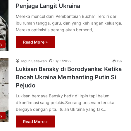
Penjaga Langit Ukraina
Mereka muncul dari ‘Pembantaian Bucha’. Terdiri dari
ibu rumah tangga, guru, dan yang kehilangan keluarga.
Mereka optimistis perang akan berhenti,…
Read More »
py
Teguh Setiawan
13/11/2022
197
Lukisan Bansky di Borodyanka: Ketika
Bocah Ukraina Membanting Putin Si
Pejudo
Lukisan bergaya Bansky hadir di Irpin tapi belum
dikonfirmasi sang pelukis.Seorang pesenam terluka
bergaya dengan pita. Itulah Ukraina yang tak…
py
Read More »