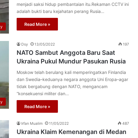
menjadi saksi hidup pembantaian itu.Rekaman CCTV ini
adalah bukti baru kejahatan perang Rusia…
Read More »
py
Dsy
13/05/2022
197
NATO Sambut Anggota Baru Saat
Ukraina Pukul Mundur Pasukan Rusia
Moskow telah berulang kali memperingatkan Finlandia
dan Swedia–keduanya negara anggota Uni Eropa–agar
tidak bergabung dengan NATO, mengancam
“konsekuensi militer dan…
py
Read More »
Irfan Mualim
11/05/2022
487
Ukraina Klaim Kemenangan di Medan