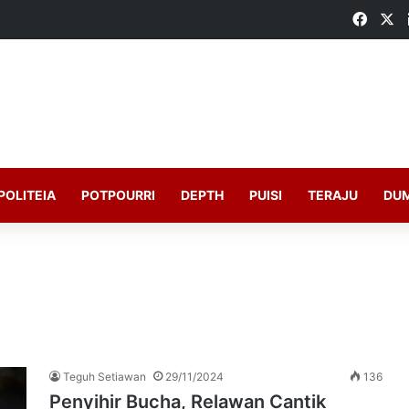
Faceb
X
POLITEIA
POTPOURRI
DEPTH
PUISI
TERAJU
DU
Teguh Setiawan
29/11/2024
136
Penyihir Bucha, Relawan Cantik