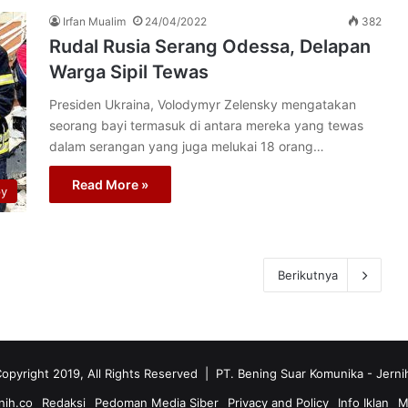
Irfan Mualim
24/04/2022
382
Rudal Rusia Serang Odessa, Delapan
Warga Sipil Tewas
Presiden Ukraina, Volodymyr Zelensky mengatakan
seorang bayi termasuk di antara mereka yang tewas
dalam serangan yang juga melukai 18 orang…
Read More »
py
Berikutnya
opyright 2019, All Rights Reserved | PT. Bening Suar Komunika
- Jerni
nih.co
Redaksi
Pedoman Media Siber
Privacy and Policy
Info Iklan
M