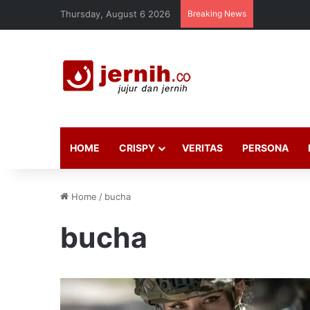
Thursday, August 6 2026
Breaking News
HOME
CRISPY
VERITAS
PERSONA
Home
/
bucha
bucha