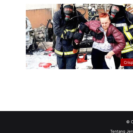
Cris
© C
Tentang Jer