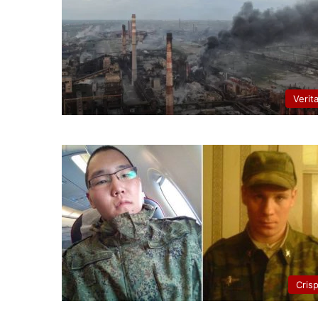
Verit
Cris