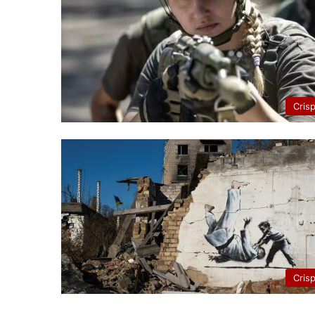
Cris
Cris