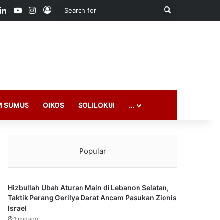
ook
LinkedIn
YouTube
Instagram
Log In
Search
for
M SUMUS
OIKOS
SOLILOKUI
…
Popular
Hizbullah Ubah Aturan Main di Lebanon Selatan,
Taktik Perang Gerilya Darat Ancam Pasukan Zionis
Israel
1 min ago