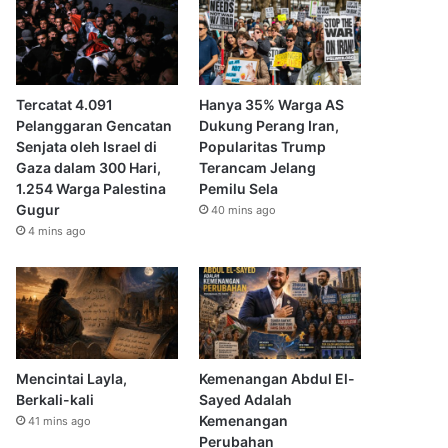
Tercatat 4.091
Hanya 35% Warga AS
Pelanggaran Gencatan
Dukung Perang Iran,
Senjata oleh Israel di
Popularitas Trump
Gaza dalam 300 Hari,
Terancam Jelang
1.254 Warga Palestina
Pemilu Sela
Gugur
40 mins ago
4 mins ago
Mencintai Layla,
Kemenangan Abdul El-
Berkali-kali
Sayed Adalah
Kemenangan
41 mins ago
Perubahan