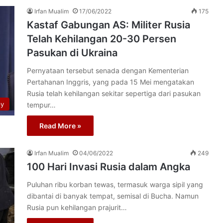
Irfan Mualim
17/06/2022
175
Kastaf Gabungan AS: Militer Rusia
Telah Kehilangan 20-30 Persen
Pasukan di Ukraina
Pernyataan tersebut senada dengan Kementerian
Pertahanan Inggris, yang pada 15 Mei mengatakan
Rusia telah kehilangan sekitar sepertiga dari pasukan
py
tempur…
Read More »
Irfan Mualim
04/06/2022
249
100 Hari Invasi Rusia dalam Angka
Puluhan ribu korban tewas, termasuk warga sipil yang
dibantai di banyak tempat, semisal di Bucha. Namun
Rusia pun kehilangan prajurit…