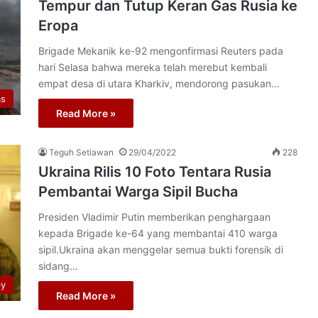
Tempur dan Tutup Keran Gas Rusia ke
Eropa
Brigade Mekanik ke-92 mengonfirmasi Reuters pada
hari Selasa bahwa mereka telah merebut kembali
empat desa di utara Kharkiv, mendorong pasukan…
as
Read More »
Teguh Setiawan
29/04/2022
228
Ukraina Rilis 10 Foto Tentara Rusia
Pembantai Warga Sipil Bucha
Presiden Vladimir Putin memberikan penghargaan
kepada Brigade ke-64 yang membantai 410 warga
sipil.Ukraina akan menggelar semua bukti forensik di
sidang…
py
Read More »