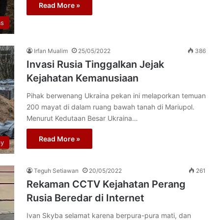
Read More »
as
Irfan Mualim
25/05/2022
386
Invasi Rusia Tinggalkan Jejak
Kejahatan Kemanusiaan
Pihak berwenang Ukraina pekan ini melaporkan temuan
200 mayat di dalam ruang bawah tanah di Mariupol.
Menurut Kedutaan Besar Ukraina…
Read More »
py
Teguh Setiawan
20/05/2022
261
Rekaman CCTV Kejahatan Perang
Rusia Beredar di Internet
Ivan Skyba selamat karena berpura-pura mati, dan