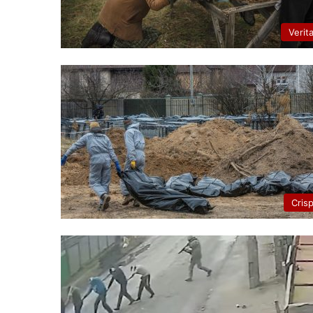
Verit
Cris