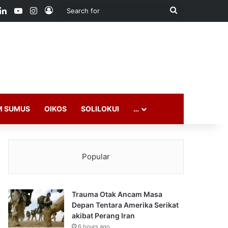
ook
LinkedIn
YouTube
Instagram
Log In
Search
for
M SUMUS
OIKOS
SOLILOKUI
…
Popular
Trauma Otak Ancam Masa
Depan Tentara Amerika Serikat
akibat Perang Iran
6 hours ago