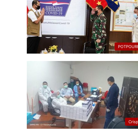
POTPOURR
Cris