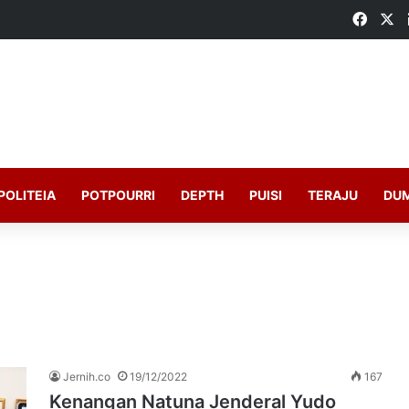
Faceb
X
POLITEIA
POTPOURRI
DEPTH
PUISI
TERAJU
DU
Jernih.co
19/12/2022
167
Kenangan Natuna Jenderal Yudo