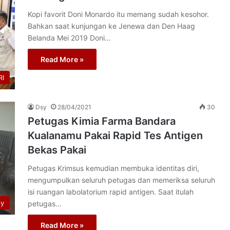
Kopi favorit Doni Monardo itu memang sudah kesohor.
Bahkan saat kunjungan ke Jenewa dan Den Haag
Belanda Mei 2019 Doni…
Read More »
I
Dsy
28/04/2021
30
Petugas Kimia Farma Bandara
Kualanamu Pakai Rapid Tes Antigen
Bekas Pakai
Petugas Krimsus kemudian membuka identitas diri,
mengumpulkan seluruh petugas dan memeriksa seluruh
isi ruangan labolatorium rapid antigen. Saat itulah
py
petugas…
Read More »