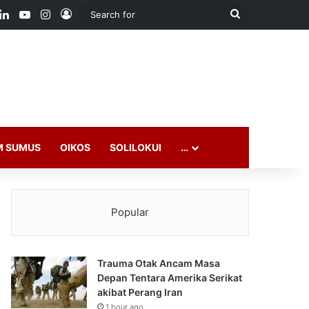
ook
LinkedIn
YouTube
Instagram
Log In
Search
for
M SUMUS
OIKOS
SOLILOKUI
…
Popular
Trauma Otak Ancam Masa
Depan Tentara Amerika Serikat
akibat Perang Iran
1 hour ago