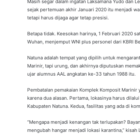
Masih segar dalam ingatan Laksamana Yudo dan Letj
sejak pertemuan akhir Januari 2020 itu menjadi w
tetapi harus dijaga agar tetap presisi.
Betapa tidak. Keesokan harinya, 1 Februari 2020 s
Wuhan, menjemput WNI plus personel dari KBRI Bei
Natuna adalah tempat yang dipilih untuk mengara
Marinir, tapi urung, dan akhirnya diputuskan mema
ujar alumnus AAL angkatan ke-33 tahun 1988 itu.
Pembatalan pemakaian Komplek Komposit Marinir ya
karena dua alasan. Pertama, lokasinya harus dilalu
Kabupaten Natuna. Kedua, fasilitas yang ada di kom
“Mengapa menjadi kenangan tak terlupakan? Bayang
mengubah hangar menjadi lokasi karantina,” kisah