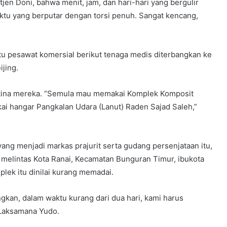
en Doni, bahwa menit, jam, dan hari-hari yang bergulir
aktu yang berputar dengan torsi penuh. Sangat kencang,
atu pesawat komersial berikut tenaga medis diterbangkan ke
jing.
ntina mereka. “Semula mau memakai Komplek Komposit
kai hangar Pangkalan Udara (Lanut) Raden Sajad Saleh,”
ng menjadi markas prajurit serta gudang persenjataan itu,
i melintas Kota Ranai, Kecamatan Bunguran Timur, ibukota
plek itu dinilai kurang memadai.
kan, dalam waktu kurang dari dua hari, kami harus
 Laksamana Yudo.