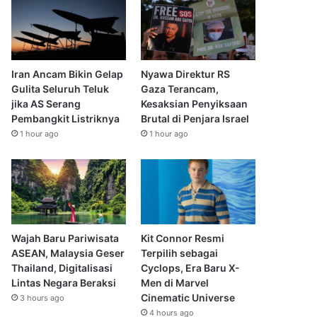
Iran Ancam Bikin Gelap
Nyawa Direktur RS
Gulita Seluruh Teluk
Gaza Terancam,
jika AS Serang
Kesaksian Penyiksaan
Pembangkit Listriknya
Brutal di Penjara Israel
1 hour ago
1 hour ago
Wajah Baru Pariwisata
Kit Connor Resmi
ASEAN, Malaysia Geser
Terpilih sebagai
Thailand, Digitalisasi
Cyclops, Era Baru X-
Lintas Negara Beraksi
Men di Marvel
Cinematic Universe
3 hours ago
4 hours ago