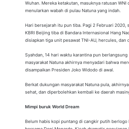
Wuhan. Mereka ketakutan, masuknya ratusan WNI da
menularkan wabah di pulau Natuna yang indah.
Hari bersejarah itu pun tiba. Pagi 2 Februari 202
KBRI Beijing tiba di Bandara Internasional Hang 
disiapkan tiga unit pesawat TNI-AU, hercules, da
Syahdan, 14 hari waktu karantina pun berlangsung r
masyarakat Natuna akhirnya menyadari bahwa mer
disampaikan Presiden Joko Widodo di awal.
Berkat dukungan masyarakat Natuna pula, akhirnya 
sehat, dan diperbolehkan kembali ke daerah masi
Mimpi buruk World Dream
Belum habis kopi puntang di cangkir putih berlog
bersama Doni Monardo. Kisah dramatis penyiapan ka