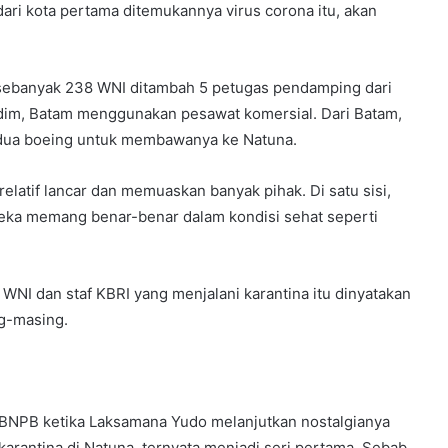
ri kota pertama ditemukannya virus corona itu, akan
0, sebanyak 238 WNI ditambah 5 petugas pendamping dari
Nadim, Batam menggunakan pesawat komersial. Dari Batam,
n dua boeing untuk membawanya ke Natuna.
elatif lancar dan memuaskan banyak pihak. Di satu sisi,
eka memang benar-benar dalam kondisi sehat seperti
WNI dan staf KBRI yang menjalani karantina itu dinyatakan
ng-masing.
o BNPB ketika Laksamana Yudo melanjutkan nostalgianya
rantina di Natuna, ternyata menjadi seri pertama. Sebab,