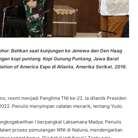
sohor. Bahkan saat kunjungan ke Jenewa dan Den Haag
ngan kopi puntang. Kopi Gunung Puntang, Jawa Barat
tion of America Expo di Atlanta, Amerika Serikat, 2016.
resmi menjadi Panglima TNI ke-22. Ia dilantik Presiden
 2022. Penulis menyimpan catatan menarik, tentang Yudo.
 Pangkogabwilhan I berpangkat Laksamana Madya. Penulis
dalam proses pemulangan WNI di Natuna, mendengarkan
nya sangat bagus. Dia bakal jadi Kasal.” Tentu saja