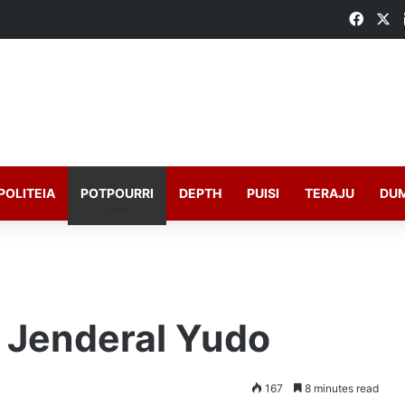
Faceb
X
POLITEIA
POTPOURRI
DEPTH
PUISI
TERAJU
DU
 Jenderal Yudo
167
8 minutes read