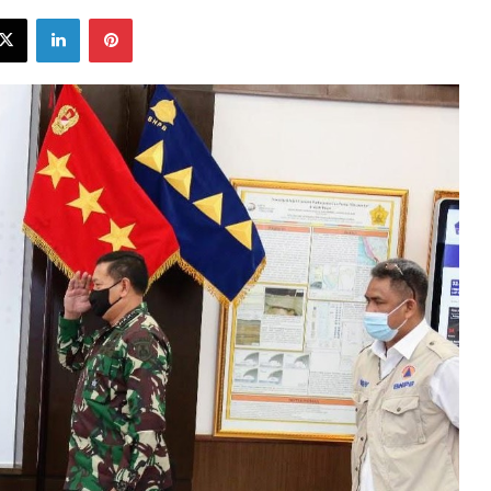
ebook
X
LinkedIn
Pinterest