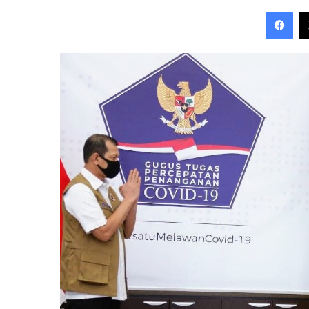
an
Fac
email