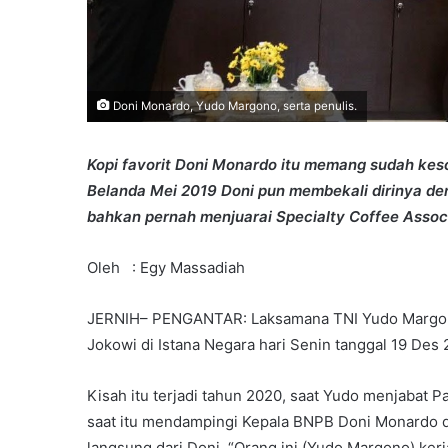
Doni Monardo, Yudo Margono, serta penulis.
Kopi favorit Doni Monardo itu memang sudah ke
Belanda Mei 2019 Doni pun membekali dirinya de
bahkan pernah menjuarai Specialty Coffee Associa
Oleh : Egy Massadiah
JERNIH– PENGANTAR: Laksamana TNI Yudo Margono, 
Jokowi di Istana Negara hari Senin tanggal 19 Des
Kisah itu terjadi tahun 2020, saat Yudo menjabat
saat itu mendampingi Kepala BNPB Doni Monardo 
langsung dari Doni, “Orang ini (Yudo Margono) kerja