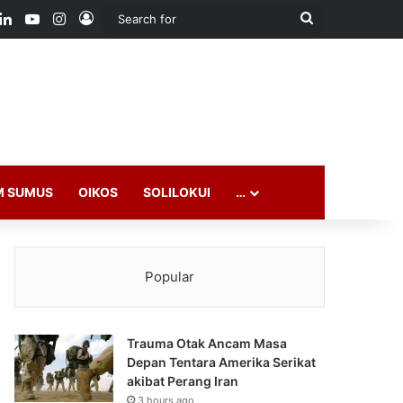
ook
LinkedIn
YouTube
Instagram
Log In
Search
for
M SUMUS
OIKOS
SOLILOKUI
…
Popular
Trauma Otak Ancam Masa
Depan Tentara Amerika Serikat
akibat Perang Iran
3 hours ago