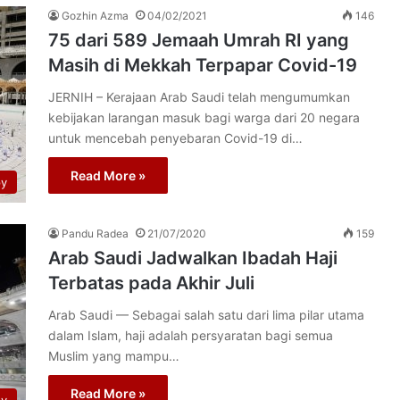
Gozhin Azma
04/02/2021
146
75 dari 589 Jemaah Umrah RI yang
Masih di Mekkah Terpapar Covid-19
JERNIH – Kerajaan Arab Saudi telah mengumumkan
kebijakan larangan masuk bagi warga dari 20 negara
untuk mencebah penyebaran Covid-19 di…
Read More »
py
Pandu Radea
21/07/2020
159
Arab Saudi Jadwalkan Ibadah Haji
Terbatas pada Akhir Juli
Arab Saudi — Sebagai salah satu dari lima pilar utama
dalam Islam, haji adalah persyaratan bagi semua
Muslim yang mampu…
Read More »