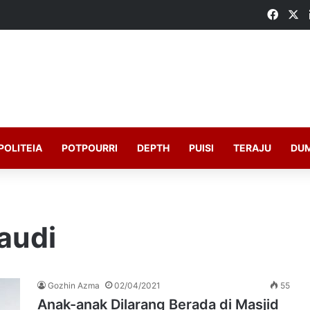
Faceb
X
POLITEIA
POTPOURRI
DEPTH
PUISI
TERAJU
DU
saudi
Gozhin Azma
02/04/2021
55
Anak-anak Dilarang Berada di Masjid