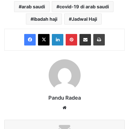
arab saudi
covid-19 di arab saudi
ibadah haji
Jadwal Haji
Facebook
X
LinkedIn
Pinterest
Share via Email
Print
Pandu Radea
Website