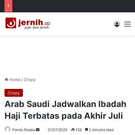
Log In
M
Home
/
Crispy
Crispy
Arab Saudi Jadwalkan Ibadah
Haji Terbatas pada Akhir Juli
Send
Pandu Radea
21/07/2020
159
2 minutes read