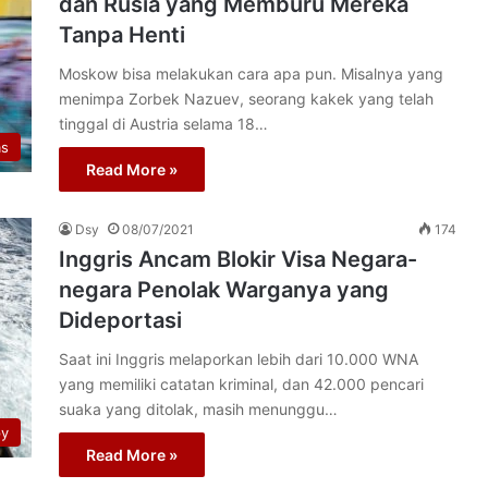
dan Rusia yang Memburu Mereka
Tanpa Henti
Moskow bisa melakukan cara apa pun. Misalnya yang
menimpa Zorbek Nazuev, seorang kakek yang telah
tinggal di Austria selama 18…
as
Read More »
Dsy
08/07/2021
174
Inggris Ancam Blokir Visa Negara-
negara Penolak Warganya yang
Dideportasi
Saat ini Inggris melaporkan lebih dari 10.000 WNA
yang memiliki catatan kriminal, dan 42.000 pencari
suaka yang ditolak, masih menunggu…
py
Read More »