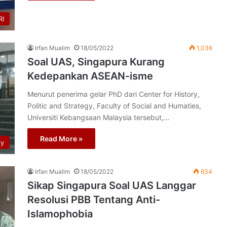
I
Irfan Mualim
18/05/2022
1,036
Soal UAS, Singapura Kurang
Kedepankan ASEAN-isme
Menurut penerima gelar PhD dari Center for History,
Politic and Strategy, Faculty of Social and Humaties,
Universiti Kebangsaan Malaysia tersebut,…
Read More »
py
Irfan Mualim
18/05/2022
634
Sikap Singapura Soal UAS Langgar
Resolusi PBB Tentang Anti-
Islamophobia