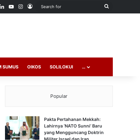
ook
LinkedIn
YouTube
Instagram
Log In
Search
for
M SUMUS
OIKOS
SOLILOKUI
…
Popular
Pakta Pertahanan Mekkah:
Lahirnya ‘NATO Sunni’ Baru
yang Mengguncang Doktrin
Militer Israel dan Iran