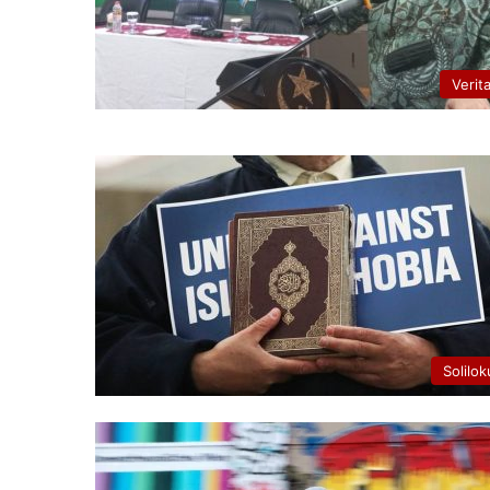
Verit
Solilok