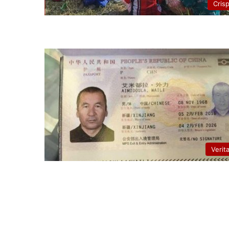
Cris
Verit