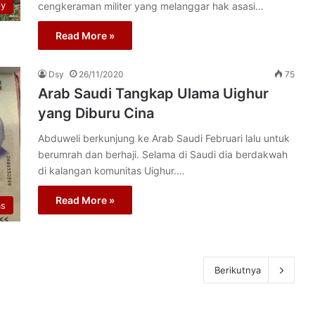
py
cengkeraman militer yang melanggar hak asasi…
Read More »
Dsy
26/11/2020
75
Arab Saudi Tangkap Ulama Uighur
yang Diburu Cina
Abduweli berkunjung ke Arab Saudi Februari lalu untuk
berumrah dan berhaji. Selama di Saudi dia berdakwah
di kalangan komunitas Uighur.…
Read More »
as
Berikutnya