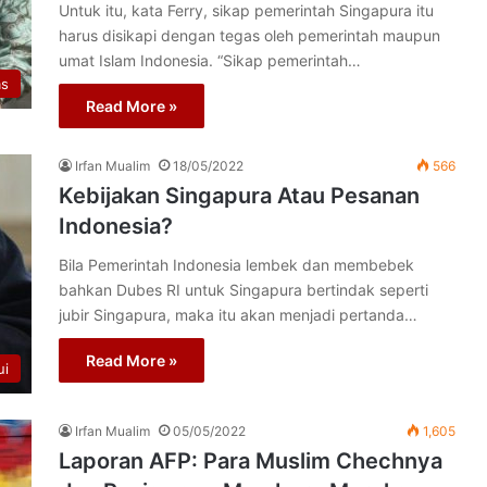
Untuk itu, kata Ferry, sikap pemerintah Singapura itu
harus disikapi dengan tegas oleh pemerintah maupun
umat Islam Indonesia. “Sikap pemerintah…
as
Read More »
Irfan Mualim
18/05/2022
566
Kebijakan Singapura Atau Pesanan
Indonesia?
Bila Pemerintah Indonesia lembek dan membebek
bahkan Dubes RI untuk Singapura bertindak seperti
jubir Singapura, maka itu akan menjadi pertanda…
Read More »
ui
Irfan Mualim
05/05/2022
1,605
Laporan AFP: Para Muslim Chechnya