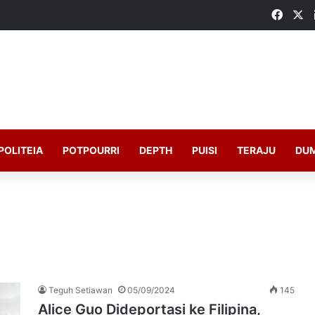
Faceb
X
POLITEIA
POTPOURRI
DEPTH
PUISI
TERAJU
DU
Teguh Setiawan
05/09/2024
145
Alice Guo Dideportasi ke Filipina,