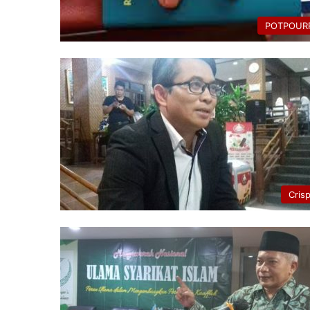
POTPOURR
Cris