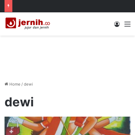
Log In
M
Home
/
dewi
dewi