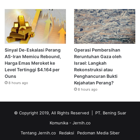
Sinyal De-Eskalasi Perang
Operasi Pembersihan
AS-Iran Memicu Rebound,
Reruntuhan Gaza oleh
Harga Emas Meroket ke
Israel: Langkah
Level Tertinggi $4.164 per
Rekonstruksi atau
Ouns
Penghancuran Bukti
Kejahatan Perang?
8 hours ago
8 hours ago
© Copyright 2019, All Rights Reserved | PT. Bening Suar
Komunika
- Jernih.co
Tentang Jernih.co
Redaksi
Pedoman Media Siber