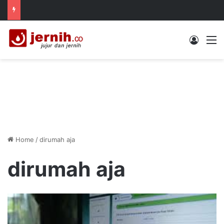
Log In
M
Home
/
dirumah aja
dirumah aja