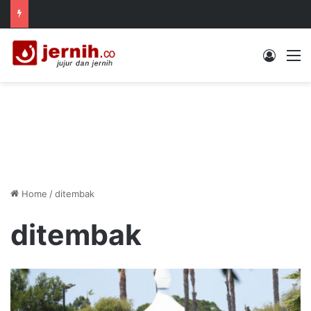
Log In
M
Home
/
ditembak
ditembak