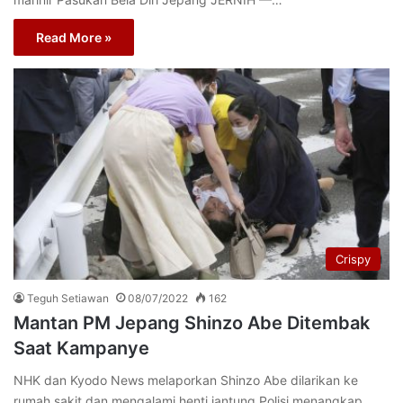
Read More »
Crispy
Teguh Setiawan
08/07/2022
162
Mantan PM Jepang Shinzo Abe Ditembak
Saat Kampanye
NHK dan Kyodo News melaporkan Shinzo Abe dilarikan ke
rumah sakit dan mengalami henti jantung.Polisi menangkap