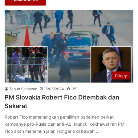
Crispy
Teguh Setiawan
15/05/2024
159
PM Slovakia Robert Fico Ditembak dan
Sekarat
Robert Fico memenangkan pemilihan parlemen berkat
kampanye pro-Rusia dan anti-AS. Muncul kekhawatiran PM
Fico akan menemuh jalan Hongaria di bawah…