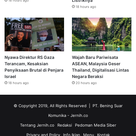
Listriknya
18 hours ago
18 hours ago
Nyawa Direktur RS Gaza
Wajah Baru Pariwisata
Terancam, Kesaksian
ASEAN, Malaysia Geser
Penyiksaan Brutal di Penjara
Thailand, Digitalisasi Lintas
Israel
Negara Beraksi
18 hours ago
20 hours ago
© Copyright 2019, All Rights Reserved | PT. Bening Suar
Komunika
- Jernih.co
Tentang Jernih.co
Redaksi
Pedoman Media Siber
Privacy and Policy
Info Iklan
Menu
Kontak