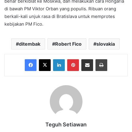
benar berkiblat ke Moskwa, dan melakukan cara Hongaria
di bawah PM Viktor Orban yang populis. Ribuan orang
berkali-kali unjuk rasa di Bratislava untuk memprotes
kebijakan PM Fico.
ditembak
Robert Fico
slovakia
Facebook
X
LinkedIn
Pinterest
Share via Email
Print
Teguh Setiawan