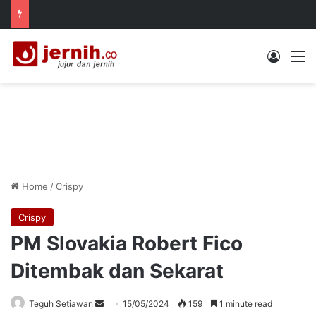
Log In
M
Home
/
Crispy
Crispy
PM Slovakia Robert Fico
Ditembak dan Sekarat
Send
Teguh Setiawan
15/05/2024
159
1 minute read