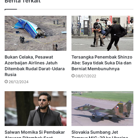
Berita Terkait
Bukan Celaka, Pesawat
Tersangka Penembak Shinzo
Azerbaijan Airlines Jatuh
Abe: Saya tidak Suka Dia dan
Ditembak Rudal Darat-Udara
Berniat Membunuhnya
Rusia
08/07/2022
26/12/2024
Salwan Momika Si Pembakar
Slovakia Sumbang Jet
Alquran Ditembak Saat
Tempur MiG-29 ke Ukraina,