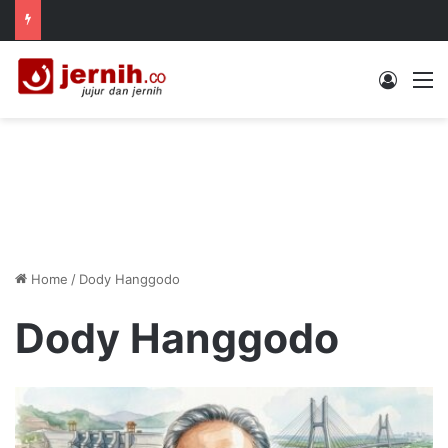
Log In
M
Home
/
Dody Hanggodo
Dody Hanggodo