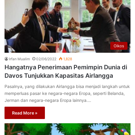
Oikos
Irfan Mualim
02/06/2022
1,828
Hangatnya Penerimaan Pemimpin Dunia di
Davos Tunjukkan Kapasitas Airlangga
Pasalnya, yang dilakukan Airlangga bisa menjadi langkah untuk
memperluas pasar ke negara-negara Eropa, seperti Belanda,
Jerman dan negara-negara Eropa lainnya.…
Read More »