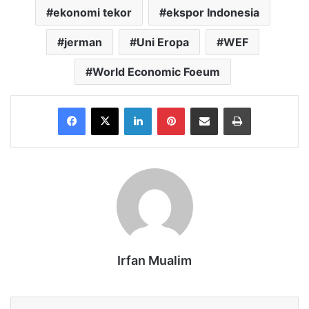
ekonomi tekor
ekspor Indonesia
jerman
Uni Eropa
WEF
World Economic Foeum
Facebook
X
LinkedIn
Pinterest
Share via Email
Print
Irfan Mualim