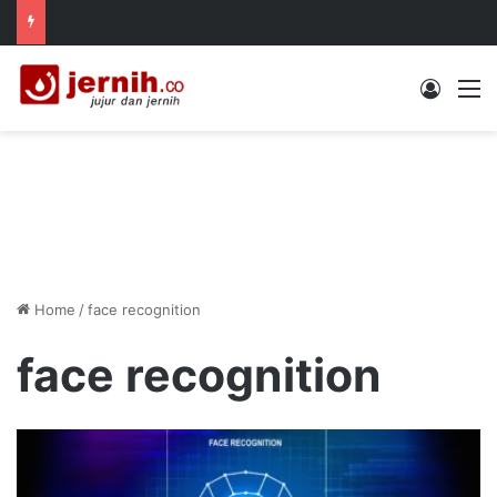
Log In
M
Home
/
face recognition
face recognition