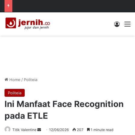
Log In
M
Home
/
Politeia
Politeia
Ini Manfaat Face Recognition
pada ETLE
Send
Titik Valentine
12/06/2026
207
1 minute read