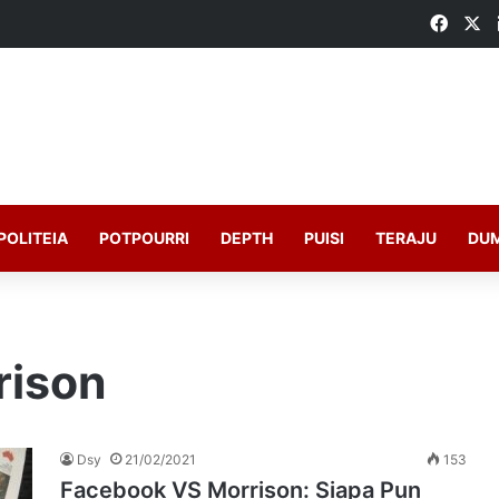
Faceb
X
POLITEIA
POTPOURRI
DEPTH
PUISI
TERAJU
DU
rison
Dsy
21/02/2021
153
Facebook VS Morrison: Siapa Pun