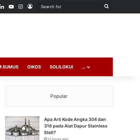
ook
LinkedIn
YouTube
Instagram
Log In
Search
for
M SUMUS
OIKOS
SOLILOKUI
…
Popular
Apa Arti Kode Angka 304 dan
316 pada Alat Dapur Stainless
Stell?
11 hours ago