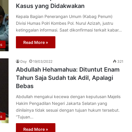
Kasus yang Didakwakan
Kepala Bagian Penerangan Umum (Kabag Penum)
Divisi Humas Polri Kombes Pol. Nurul Azizah, justru
ketinggalan informasi. Saat dikonfirmasi terkait kabar…
Read More »
as
Dsy
19/03/2022
321
Abdullah Hehamahua: Dituntut Enam
Tahun Saja Sudah tak Adil, Apalagi
Bebas
Abdullah mengakui kecewa dengan keputusan Majelis
Hakim Pengadilan Negeri Jakarta Selatan yang
dinilainya tidak sesuai dengan tujuan hukum tersebut.
as
“Tujuan…
Read More »