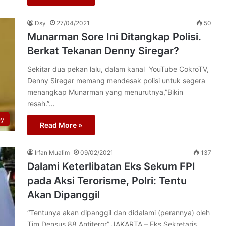
Dsy
27/04/2021
50
Munarman Sore Ini Ditangkap Polisi.
Berkat Tekanan Denny Siregar?
Sekitar dua pekan lalu, dalam kanal YouTube CokroTV,
Denny Siregar memang mendesak polisi untuk segera
menangkap Munarman yang menurutnya,”Bikin
resah.”…
py
Read More »
Irfan Mualim
09/02/2021
137
Dalami Keterlibatan Eks Sekum FPI
pada Aksi Terorisme, Polri: Tentu
Akan Dipanggil
“Tentunya akan dipanggil dan didalami (perannya) oleh
Tim Densus 88 Antiteror” JAKARTA – Eks Sekretaris