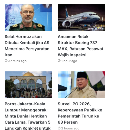
Selat Hormuz akan
Ancaman Retak
Dibuka Kembali jika AS
Struktur Boeing 737
Menerima Persyaratan
MAX, Ratusan Pesawat
Iran
Wajib Inspeksi
37 mins ago
1 hour ago
Poros Jakarta-Kuala
Survei IPO 2026,
Lumpur Menggebrak:
Kepercayaan Publik ke
Minta Dunia Hentikan
Pemerintah Turun ke
Cara Lama, Tawarkan 5
63 Persen
Langkah Konkret untuk
2 hours ago