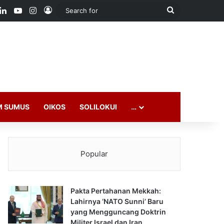
ook
LinkedIn
YouTube
Instagram
Log In
Search
for
M SUMUS
OIKOS
SOLILOKUI
…
Popular
Pakta Pertahanan Mekkah:
Lahirnya ‘NATO Sunni’ Baru
yang Mengguncang Doktrin
Militer Israel dan Iran