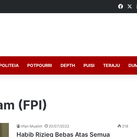
Faceb
X
POLITEIA
POTPOURRI
DEPTH
PUISI
TERAJU
DU
am (FPI)
Irfan Mualim
20/07/2022
218
Habib Rizieq Bebas Atas Semua