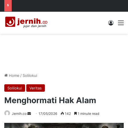
Log In
M
Home
/
Solilokui
Solilokui
Veritas
Menghormati Hak Alam
Send
Jernih.co
17/05/2026
142
1 minute read
an
email