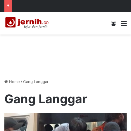
Log In
M
Home
/
Gang Langgar
Gang Langgar