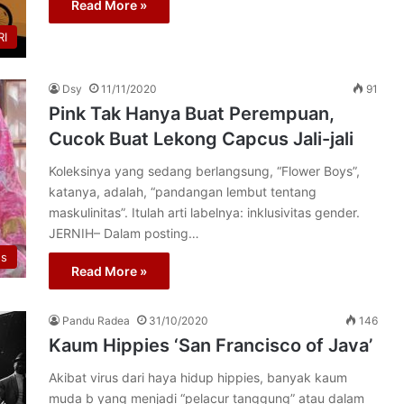
Read More »
I
Dsy
11/11/2020
91
Pink Tak Hanya Buat Perempuan,
Cucok Buat Lekong Capcus Jali-jali
Koleksinya yang sedang berlangsung, “Flower Boys”,
katanya, adalah, “pandangan lembut tentang
maskulinitas”. Itulah arti labelnya: inklusivitas gender.
JERNIH– Dalam posting…
s
Read More »
Pandu Radea
31/10/2020
146
Kaum Hippies ‘San Francisco of Java’
Akibat virus dari haya hidup hippies, banyak kaum
muda b yang menjadi “pelacur tanggung” atau dalam