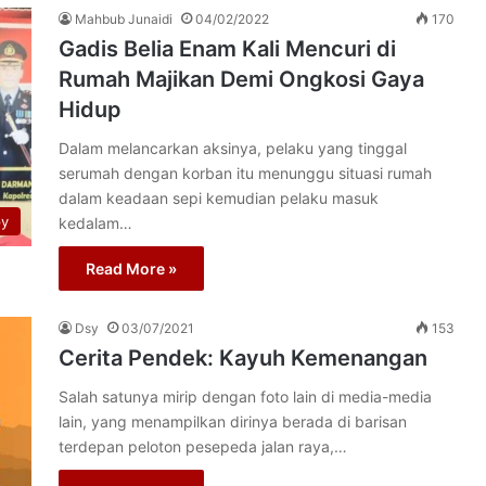
Mahbub Junaidi
04/02/2022
170
Gadis Belia Enam Kali Mencuri di
Rumah Majikan Demi Ongkosi Gaya
Hidup
Dalam melancarkan aksinya, pelaku yang tinggal
serumah dengan korban itu menunggu situasi rumah
dalam keadaan sepi kemudian pelaku masuk
py
kedalam…
Read More »
Dsy
03/07/2021
153
Cerita Pendek: Kayuh Kemenangan
Salah satunya mirip dengan foto lain di media-media
lain, yang menampilkan dirinya berada di barisan
terdepan peloton pesepeda jalan raya,…