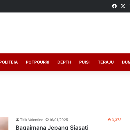
Faceb
X
POLITEIA
POTPOURRI
DEPTH
PUISI
TERAJU
DU
Titik Valentine
16/01/2025
3,373
Bagaimana Jepang Siasati