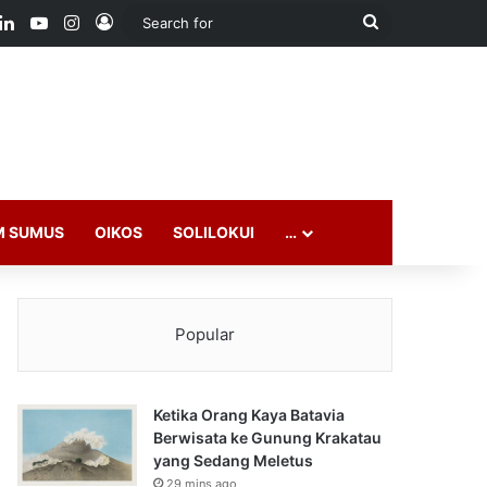
ook
LinkedIn
YouTube
Instagram
Log In
Search
for
M SUMUS
OIKOS
SOLILOKUI
…
Popular
Ketika Orang Kaya Batavia
Berwisata ke Gunung Krakatau
yang Sedang Meletus
29 mins ago