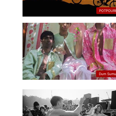
POTPOURR
Dum Sumu