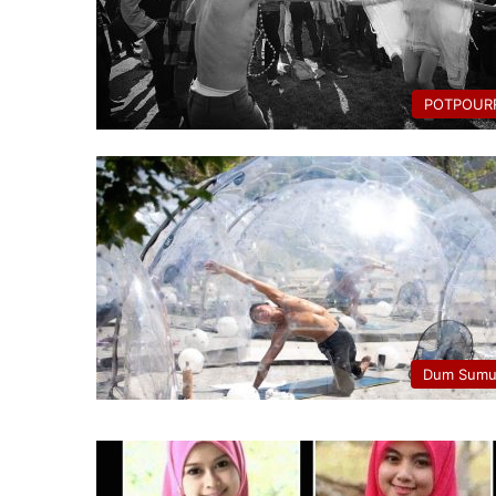
POTPOURR
Dum Sumu