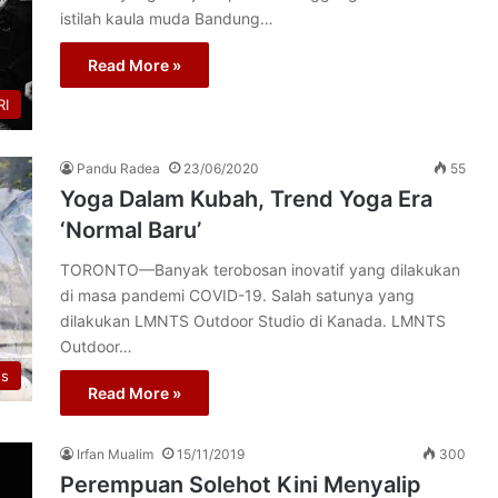
istilah kaula muda Bandung…
Read More »
I
Pandu Radea
23/06/2020
55
Yoga Dalam Kubah, Trend Yoga Era
‘Normal Baru’
TORONTO—Banyak terobosan inovatif yang dilakukan
di masa pandemi COVID-19. Salah satunya yang
dilakukan LMNTS Outdoor Studio di Kanada. LMNTS
Outdoor…
s
Read More »
Irfan Mualim
15/11/2019
300
Perempuan Solehot Kini Menyalip