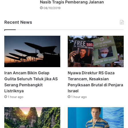
Nasib Tragis Pemberang Jalanan
08/10/2019
Recent News
Iran Ancam Bikin Gelap
Nyawa Direktur RS Gaza
Gulita Seluruh Teluk jika AS
Terancam, Kesaksian
Serang Pembangkit
Penyiksaan Brutal di Penjara
Listriknya
Israel
1 hour ago
1 hour ago