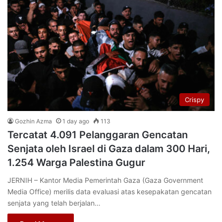
Crispy
Gozhin Azma
1 day ago
113
Tercatat 4.091 Pelanggaran Gencatan
Senjata oleh Israel di Gaza dalam 300 Hari,
1.254 Warga Palestina Gugur
JERNIH – Kantor Media Pemerintah Gaza (Gaza Government
Media Office) merilis data evaluasi atas kesepakatan gencatan
senjata yang telah berjalan…