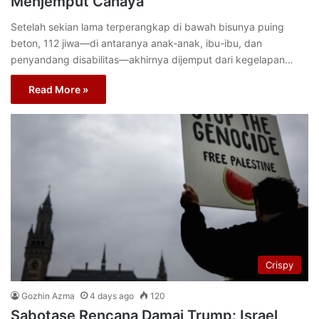
Menjemput Cahaya
Setelah sekian lama terperangkap di bawah bisunya puing
beton, 112 jiwa—di antaranya anak-anak, ibu-ibu, dan
penyandang disabilitas—akhirnya dijemput dari kegelapan…
Read More »
Crispy
Gozhin Azma
4 days ago
120
Sabotase Rencana Damai Trump: Israel