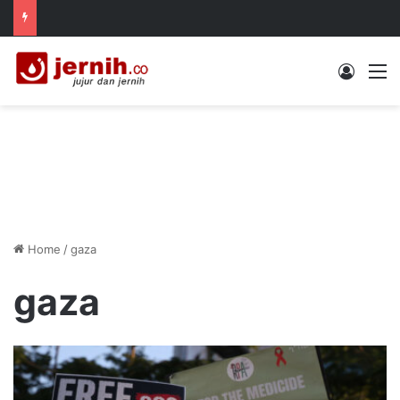
Log In
M
Home
/
gaza
gaza