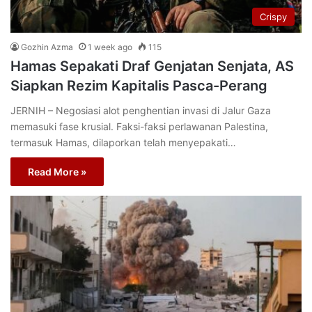
Crispy
Gozhin Azma
1 week ago
115
Hamas Sepakati Draf Genjatan Senjata, AS
Siapkan Rezim Kapitalis Pasca-Perang
JERNIH – Negosiasi alot penghentian invasi di Jalur Gaza
memasuki fase krusial. Faksi-faksi perlawanan Palestina,
termasuk Hamas, dilaporkan telah menyepakati…
Read More »