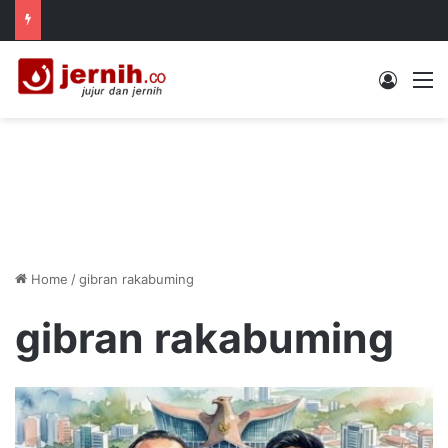
Log In
M
Home
/
gibran rakabuming
gibran rakabuming