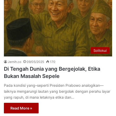
Solilokui
Jernih.co
09/05/2025
170
Di Tengah Dunia yang Bergejolak, Etika
Bukan Masalah Sepele
Pada kondisi yang–seperti Presiden Prabowo analogikan—
laiknya mengarungi lautan yang bergolak dengan perahu layar
yang rapuh, di mana letaknya etika dan…
Read More »