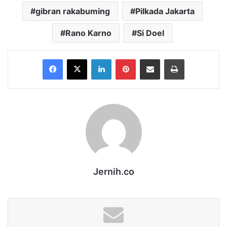
gibran rakabuming
Pilkada Jakarta
Rano Karno
Si Doel
Facebook
X
LinkedIn
Pinterest
Share via Email
Print
Jernih.co