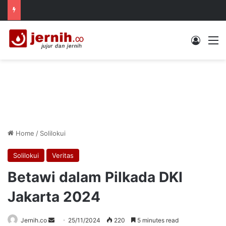
Log In
M
Home
/
Solilokui
Solilokui
Veritas
Betawi dalam Pilkada DKI
Jakarta 2024
Send
Jernih.co
25/11/2024
220
5 minutes read