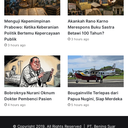
Menguji Kepemimpinan
Akankah Rano Karno
Prabowo: Ketika Keberanian
Merespons Buku Sastra
Politik Bertemu Kepercayaan
Betawi 100 Tahun?
Publik
3 hours ago
3 hours ago
Bobroknya Nurani Oknum
Bougainville Terlepas dari
Dokter Pembenci Pasien
Papua Nugini, Siap Merdeka
4 hours ago
5 hours ago
© Copyright 2019, All Rights Reserved | PT. Bening Suar