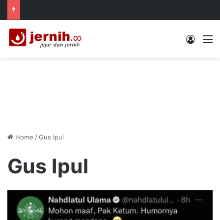
Log In
M
Home
/
Gus Ipul
Gus Ipul