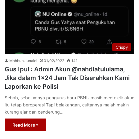
Crispy
Mahbub Junaidi
01/02/2022
141
Gus Ipul : Admin Akun @nahdlatululama,
Jika dalam 1×24 Jam Tak Diserahkan Kami
Laporkan ke Polisi
Sebab, sebelumnya pengurus baru PBNU masih mentolelir akun
itu tetap beroperasi Tapi belakangan, cuitannya malah makin
kurang ajar dan cenderung…
Read More »