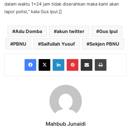
dalam waktu 1×24 jam tidak diserahkan maka kami akan
lapor polisi,” kata Gus Ipul.[]
Adu Domba
akun twitter
Gus Ipul
PBNU
Saifullah Yusuf
Sekjen PBNU
Facebook
X
LinkedIn
Pinterest
Share via Email
Print
Mahbub Junaidi