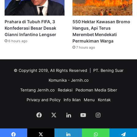
Prahara di Tubuh FIFA, 3
550 Hektar Kawasan Bromo
Konfederasi Besar Desak
Hangus, Api Terus
Gianni Infantino Lengser
Merembet Mendekati
Permukiman Warga
6 hours ago
7 hours ago
© Copyright 2019, All Rights Reserved | PT. Bening Suar
Komunika
- Jernih.co
Tentang Jernih.co
Redaksi
Pedoman Media Siber
Privacy and Policy
Info Iklan
Menu
Kontak
Facebook
X
LinkedIn
YouTube
Instagram