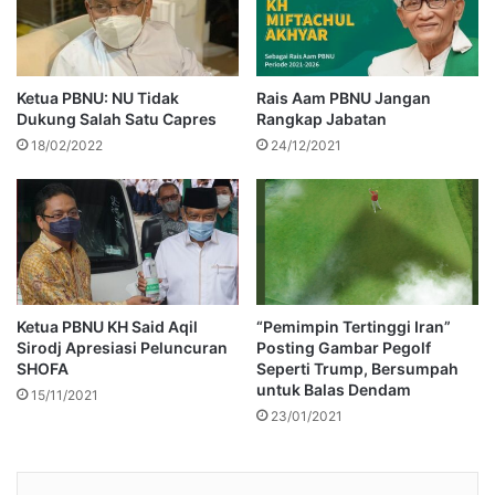
Ketua PBNU: NU Tidak
Rais Aam PBNU Jangan
Dukung Salah Satu Capres
Rangkap Jabatan
18/02/2022
24/12/2021
Ketua PBNU KH Said Aqil
“Pemimpin Tertinggi Iran”
Sirodj Apresiasi Peluncuran
Posting Gambar Pegolf
SHOFA
Seperti Trump, Bersumpah
untuk Balas Dendam
15/11/2021
23/01/2021