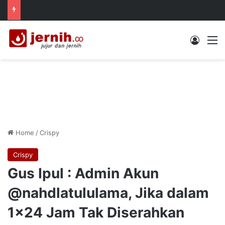
Log In
M
Home
/
Crispy
Crispy
Gus Ipul : Admin Akun
@nahdlatululama, Jika dalam
1×24 Jam Tak Diserahkan