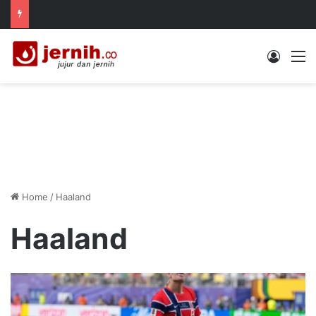
Log In
M
Home
/
Haaland
Haaland