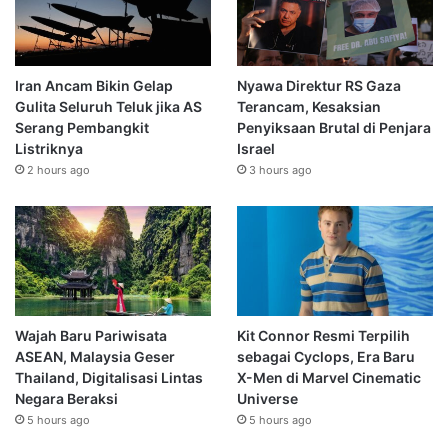
Iran Ancam Bikin Gelap
Nyawa Direktur RS Gaza
Gulita Seluruh Teluk jika AS
Terancam, Kesaksian
Serang Pembangkit
Penyiksaan Brutal di Penjara
Listriknya
Israel
2 hours ago
3 hours ago
Wajah Baru Pariwisata
Kit Connor Resmi Terpilih
ASEAN, Malaysia Geser
sebagai Cyclops, Era Baru
Thailand, Digitalisasi Lintas
X-Men di Marvel Cinematic
Negara Beraksi
Universe
5 hours ago
5 hours ago