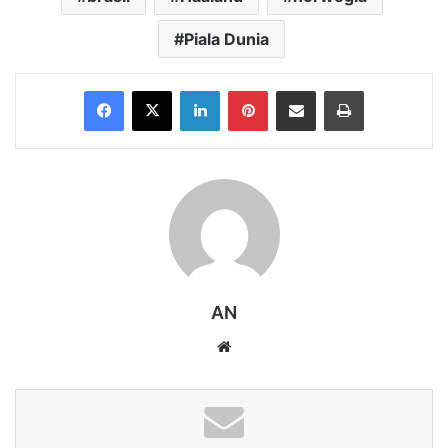
Piala Dunia
Facebook
X
LinkedIn
Pinterest
Share via Email
Print
AN
Website