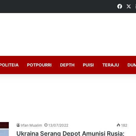
Faceb
X
POLITEIA
POTPOURRI
DEPTH
PUISI
TERAJU
DU
Irfan Mualim
13/07/2022
182
Ukraina Serang Depot Amunisi Rusia;