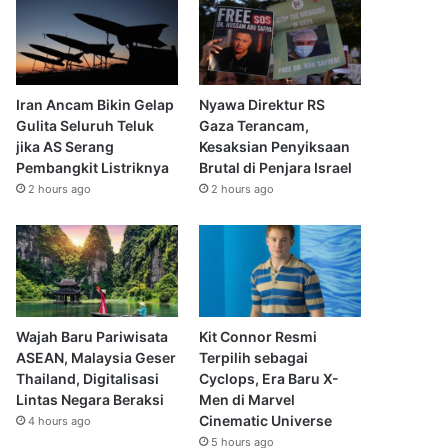
Iran Ancam Bikin Gelap
Nyawa Direktur RS
Gulita Seluruh Teluk
Gaza Terancam,
jika AS Serang
Kesaksian Penyiksaan
Pembangkit Listriknya
Brutal di Penjara Israel
2 hours ago
2 hours ago
Wajah Baru Pariwisata
Kit Connor Resmi
ASEAN, Malaysia Geser
Terpilih sebagai
Thailand, Digitalisasi
Cyclops, Era Baru X-
Lintas Negara Beraksi
Men di Marvel
Cinematic Universe
4 hours ago
5 hours ago