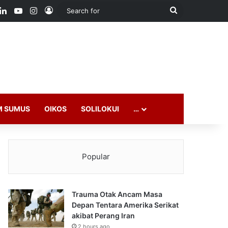
ook
LinkedIn
YouTube
Instagram
Log In
Search
for
M SUMUS
OIKOS
SOLILOKUI
…
Popular
Trauma Otak Ancam Masa
Depan Tentara Amerika Serikat
akibat Perang Iran
2 hours ago