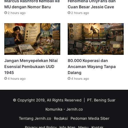
Marcus Rashford Kembali ke
Fenomena OnlyFans dan
MU dengan Nomor Baru
Cuan Besar Jessie Cave
2 hours ago
2 hours ago
Jangan Menyepelekan Nilai
80.000 Koperasi dan
Esensial Pembukaan UUD
Ancaman Wayang Tanpa
1945
Dalang
4 hours ago
4 hours ago
© Copyright 2019, All Rights Reserved | PT. Bening Suar
Komunika
- Jernih.co
Tentang Jernih.co
Redaksi
Pedoman Media Siber
Privacy and Policy
Info Iklan
Menu
Kontak