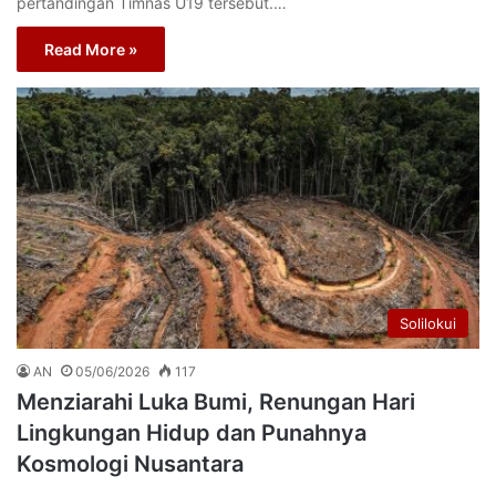
pertandingan Timnas U19 tersebut.…
Read More »
Solilokui
AN
05/06/2026
117
Menziarahi Luka Bumi, Renungan Hari
Lingkungan Hidup dan Punahnya
Kosmologi Nusantara