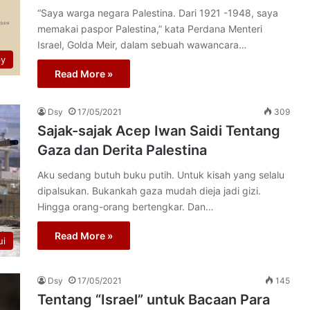
“Saya warga negara Palestina. Dari 1921 -1948, saya
memakai paspor Palestina,” kata Perdana Menteri
Israel, Golda Meir, dalam sebuah wawancara…
py
Read More »
Dsy
17/05/2021
309
Sajak-sajak Acep Iwan Saidi Tentang
Gaza dan Derita Palestina
Aku sedang butuh buku putih. Untuk kisah yang selalu
dipalsukan. Bukankah gaza mudah dieja jadi gizi.
Hingga orang-orang bertengkar. Dan…
Read More »
ui
Dsy
17/05/2021
145
Tentang “Israel” untuk Bacaan Para