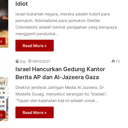
Idiot
Israel bukanlah negara, mereka adalah koloni para
pemukim. Kolonialisme para pemukim (Settler
Colonialism) adalah bentuk penjajahan yang berupaya
mengganti penduduk…
as
Read More »
Dsy
16/05/2021
75
Israel Hancurkan Gedung Kantor
Berita AP dan Al-Jazeera Gaza
Direktur jenderal Jaringan Media Al Jazeera, Dr
Mostefa Souag, menyebut serangan itu “biadab”.
“Tujuan dari kejahatan keji ini adalah untuk…
Read More »
py