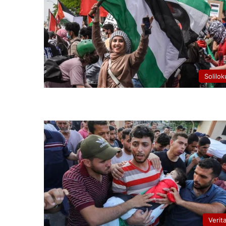
Solilok
Verit