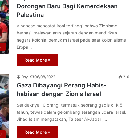
Dorongan Baru Bagi Kemerdekaan
Palestina
Albanese mencatat ironi tertinggi bahwa Zionisme
berhasil melawan arus sejarah dengan mendirikan
negara kolonial pemukim Israel pada saat kolonialisme
ui
Eropa…
Read More »
Dsy
06/08/2022
216
Gaza Dibayangi Perang Habis-
habisan dengan Zionis Israel
Setidaknya 10 orang, termasuk seorang gadis cilik 5
tahun, tewas dalam gelombang serangan udara Israel.
Jihad Islam mengatakan, Taiseer Al-Jabari,…
Read More »
as