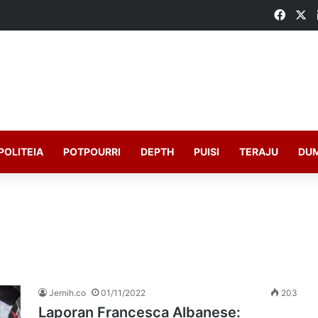
Faceb
X
POLITEIA
POTPOURRI
DEPTH
PUISI
TERAJU
DU
Jernih.co
01/11/2022
203
Laporan Francesca Albanese: