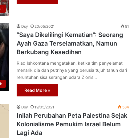
ui
Dsy
20/05/2021
81
“Saya Dikelilingi Kematian”: Seorang
Ayah Gaza Terselamatkan, Namun
Berkubang Kesedihan
Riad Ishkontana mengatakan, ketika tim penyelamat
menarik dia dan putrinya yang berusia tujuh tahun dari
reruntuhan sisa serangan udara Zionis…
th
Read More »
Dsy
19/05/2021
584
Inilah Perubahan Peta Palestina Sejak
Kolonialisme Pemukim Israel Belum
Lagi Ada