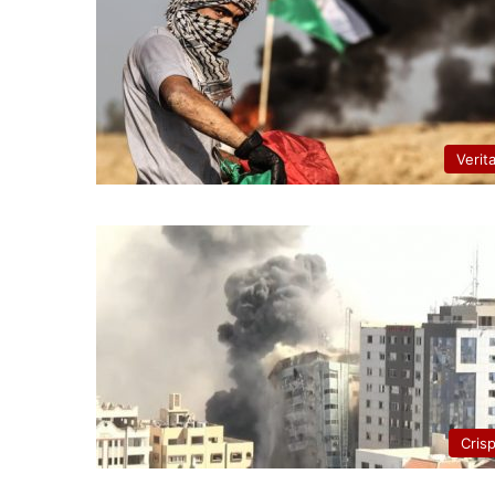
Verit
Cris