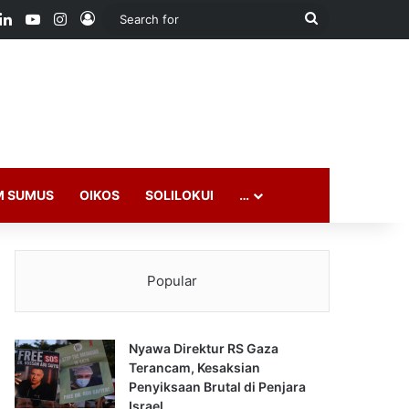
ook
LinkedIn
YouTube
Instagram
Log In
Search
for
M SUMUS
OIKOS
SOLILOKUI
…
Popular
Nyawa Direktur RS Gaza
Terancam, Kesaksian
Penyiksaan Brutal di Penjara
Israel