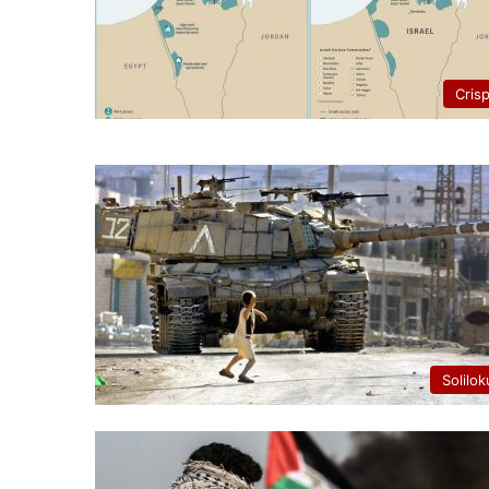
Cris
Solilok