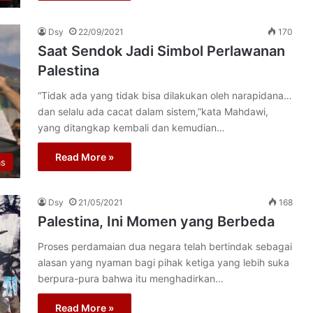
Dsy
22/09/2021
170
Saat Sendok Jadi Simbol Perlawanan
Palestina
“Tidak ada yang tidak bisa dilakukan oleh narapidana…
dan selalu ada cacat dalam sistem,”kata Mahdawi,
yang ditangkap kembali dan kemudian…
Read More »
as
Dsy
21/05/2021
168
Palestina, Ini Momen yang Berbeda
Proses perdamaian dua negara telah bertindak sebagai
alasan yang nyaman bagi pihak ketiga yang lebih suka
berpura-pura bahwa itu menghadirkan…
Read More »