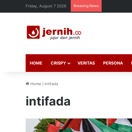
Friday, August 7 2026
Breaking News
HOME
CRISPY
VERITAS
PERSONA
Home
/
intifada
intifada