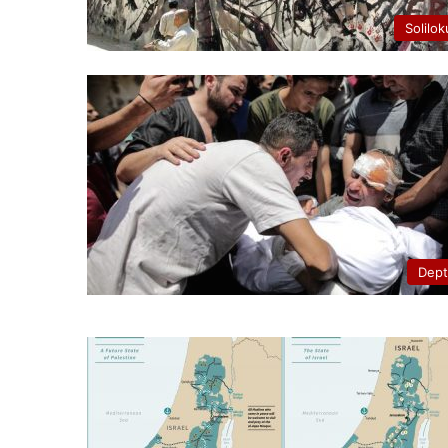
Solilok
Dep