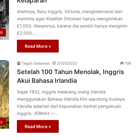
Kelaparan
Anehnya, Ratu Inggris, Victoria, mengintervensi dan
meminta agar Khalifah Ottoman hanya mengirimkan
£1.000. Alasannya, karena dia sendiri hanya mengirim
I
£2.000.…
Read More »
Teguh Setiawan
27/05/2022
199
Setelah 100 Tahun Menolak, Inggris
Akui Bahasa Irlandia
Sejak 1922, Inggris melarang orang Irlandia
menggunakan Bahasa Irlandia.Kini sepotong budaya
Irlandia selamat dari kepunahan berkat pengakuan
Inggris. JERNIH —…
py
Read More »