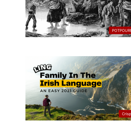
POTPOURR
Cris