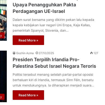
Upaya Penangguhkan Pakta
Perdagangan UE-Israel
Dalam surat bersama yang dikirim pekan lalu kepada
kepala kebijakan luar negeri Uni Eropa, Kaja Kallas,
pemerintah Spanyol, Slovenia, dan…
py
Read More »
Gozhin Azma
27/10/2025
127
Presiden Terpilih Irlandia Pro-
Palestina Sebut Israel Negara Teroris
Politisi tersebut menang setelah partai-partai oposisi
berhaluan kiri di Irlandia, termasuk Sinn Féin, bersatu
untuk mendukungnya. Ia diharapkan menjadi suara…
Read More »
py