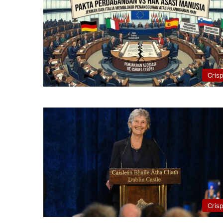
Cris
Cris