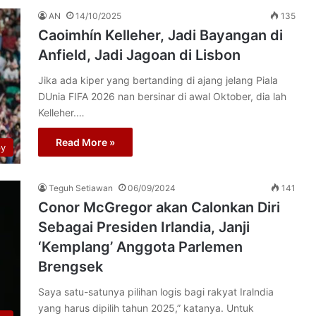
AN
14/10/2025
135
Caoimhín Kelleher, Jadi Bayangan di
Anfield, Jadi Jagoan di Lisbon
Jika ada kiper yang bertanding di ajang jelang Piala
DUnia FIFA 2026 nan bersinar di awal Oktober, dia lah
Kelleher.…
Read More »
py
Teguh Setiawan
06/09/2024
141
Conor McGregor akan Calonkan Diri
Sebagai Presiden Irlandia, Janji
‘Kemplang’ Anggota Parlemen
Brengsek
Saya satu-satunya pilihan logis bagi rakyat Iralndia
yang harus dipilih tahun 2025,” katanya. Untuk