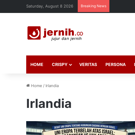
Saturday, August 8 2026
Breaking News
HOME
CRISPY
VERITAS
PERSONA
Home
/
Irlandia
Irlandia