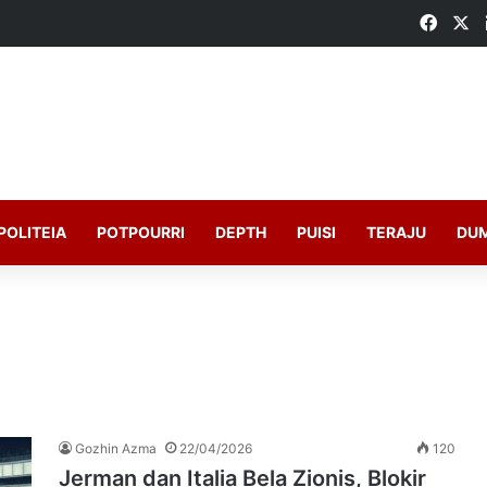
Faceb
X
POLITEIA
POTPOURRI
DEPTH
PUISI
TERAJU
DU
Gozhin Azma
22/04/2026
120
Jerman dan Italia Bela Zionis, Blokir