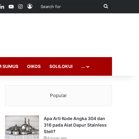
ook
LinkedIn
YouTube
Instagram
Log In
Search
for
M SUMUS
OIKOS
SOLILOKUI
…
Popular
Apa Arti Kode Angka 304 dan
316 pada Alat Dapur Stainless
Stell?
6 hours ago