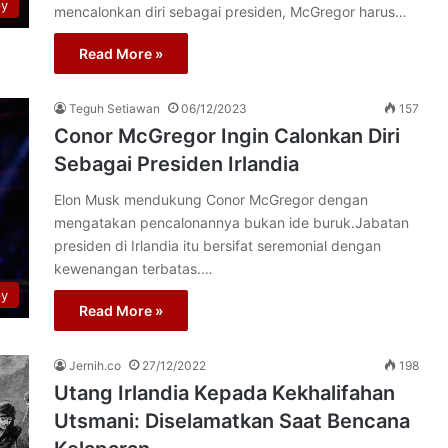
py
mencalonkan diri sebagai presiden, McGregor harus…
Read More »
Teguh Setiawan
06/12/2023
157
Conor McGregor Ingin Calonkan Diri
Sebagai Presiden Irlandia
Elon Musk mendukung Conor McGregor dengan
mengatakan pencalonannya bukan ide buruk.Jabatan
presiden di Irlandia itu bersifat seremonial dengan
kewenangan terbatas.…
py
Read More »
Jernih.co
27/12/2022
198
Utang Irlandia Kepada Kekhalifahan
Utsmani: Diselamatkan Saat Bencana