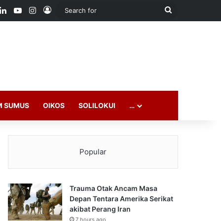
ook
LinkedIn
YouTube
Instagram
Log In
Search
for
M SUMUS
OIKOS
SOLILOKUI
…
Popular
Trauma Otak Ancam Masa
Depan Tentara Amerika Serikat
akibat Perang Iran
7 hours ago