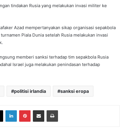
ngan tindakan Rusia yang melakukan invasi militer ke
afaker Azad mempertanyakan sikap organisasi sepakbola
 turnamen Piala Dunia setelah Rusia melakukan invasi
k.
langsung memberi sanksi terhadap tim sepakbola Rusia
adahal Israel juga melakukan penindasan terhadap
politisi irlandia
sanksi eropa
book
X
LinkedIn
Pinterest
Share via Email
Print