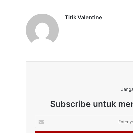
Titik Valentine
Janga
Subscribe untuk men
Enter
your
Email