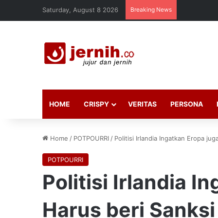
Saturday, August 8 2026
Breaking News
HOME
CRISPY
VERITAS
PERSONA
Home
/
POTPOURRI
/
Politisi Irlandia Ingatkan Eropa jug
POTPOURRI
Politisi Irlandia 
Harus beri Sanksi 