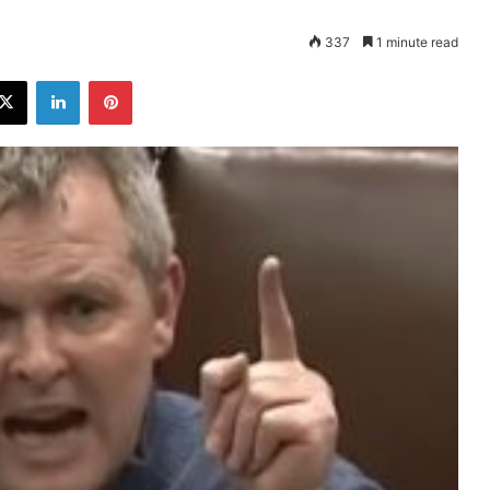
337
1 minute read
ebook
X
LinkedIn
Pinterest