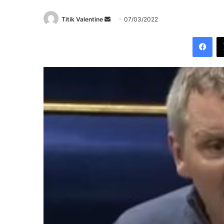
Send
Titik Valentine
07/03/2022
an
Fac
email