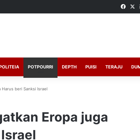
Faceb
X
POLITEIA
POTPOURRI
DEPTH
PUISI
TERAJU
DU
a Harus beri Sanksi Israel
Ingatkan Eropa juga
Israel