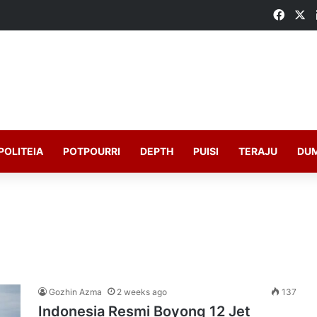
Faceb
X
POLITEIA
POTPOURRI
DEPTH
PUISI
TERAJU
DU
Gozhin Azma
2 weeks ago
137
Indonesia Resmi Boyong 12 Jet