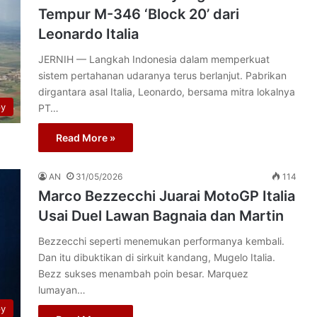
Tempur M-346 ‘Block 20’ dari
Leonardo Italia
JERNIH — Langkah Indonesia dalam memperkuat
sistem pertahanan udaranya terus berlanjut. Pabrikan
dirgantara asal Italia, Leonardo, bersama mitra lokalnya
py
PT…
Read More »
AN
31/05/2026
114
Marco Bezzecchi Juarai MotoGP Italia
Usai Duel Lawan Bagnaia dan Martin
Bezzecchi seperti menemukan performanya kembali.
Dan itu dibuktikan di sirkuit kandang, Mugelo Italia.
Bezz sukses menambah poin besar. Marquez
lumayan…
py