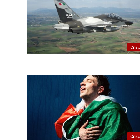
Cris
Cris