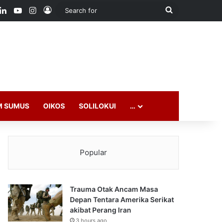
ook
LinkedIn
YouTube
Instagram
Log In
Search
for
M SUMUS
OIKOS
SOLILOKUI
…
Popular
Trauma Otak Ancam Masa
Depan Tentara Amerika Serikat
akibat Perang Iran
3 hours ago