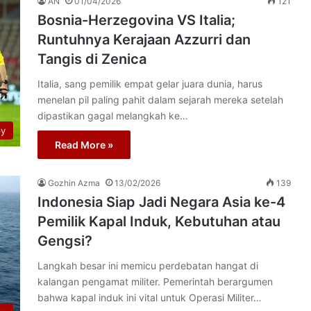
AN
01/04/2026
121
Bosnia-Herzegovina VS Italia;
Runtuhnya Kerajaan Azzurri dan
Tangis di Zenica
Italia, sang pemilik empat gelar juara dunia, harus
menelan pil paling pahit dalam sejarah mereka setelah
dipastikan gagal melangkah ke…
py
Read More »
Gozhin Azma
13/02/2026
139
Indonesia Siap Jadi Negara Asia ke-4
Pemilik Kapal Induk, Kebutuhan atau
Gengsi?
Langkah besar ini memicu perdebatan hangat di
kalangan pengamat militer. Pemerintah berargumen
bahwa kapal induk ini vital untuk Operasi Militer…