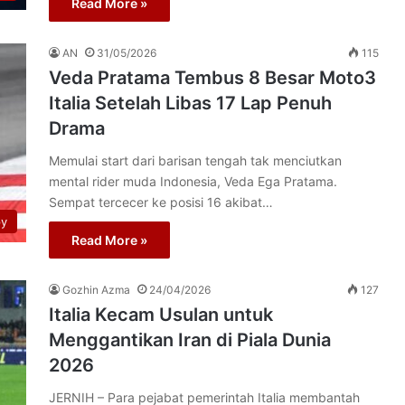
Read More »
AN
31/05/2026
115
Veda Pratama Tembus 8 Besar Moto3
Italia Setelah Libas 17 Lap Penuh
Drama
Memulai start dari barisan tengah tak menciutkan
mental rider muda Indonesia, Veda Ega Pratama.
Sempat tercecer ke posisi 16 akibat…
py
Read More »
Gozhin Azma
24/04/2026
127
Italia Kecam Usulan untuk
Menggantikan Iran di Piala Dunia
2026
JERNIH – Para pejabat pemerintah Italia membantah