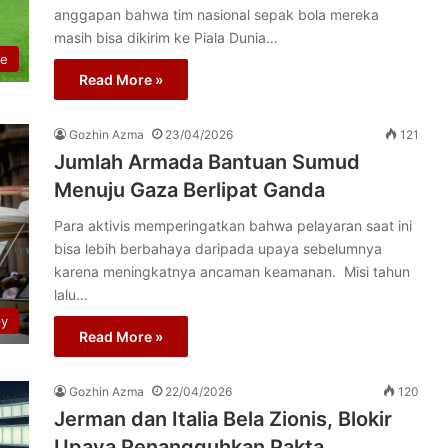
anggapan bahwa tim nasional sepak bola mereka
masih bisa dikirim ke Piala Dunia…
re
Read More »
Gozhin Azma
23/04/2026
121
Jumlah Armada Bantuan Sumud
Menuju Gaza Berlipat Ganda
Para aktivis memperingatkan bahwa pelayaran saat ini
bisa lebih berbahaya daripada upaya sebelumnya
karena meningkatnya ancaman keamanan. Misi tahun
lalu…
py
Read More »
Gozhin Azma
22/04/2026
120
Jerman dan Italia Bela Zionis, Blokir
Upaya Penangguhkan Pakta