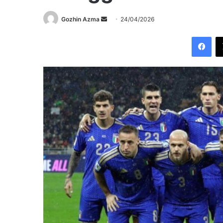
Send
Gozhin Azma
24/04/2026
an
Fac
email