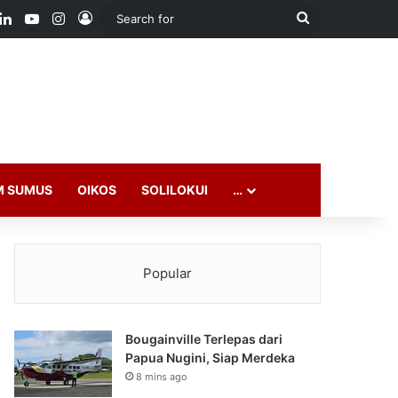
ook
LinkedIn
YouTube
Instagram
Log In
Search
for
M SUMUS
OIKOS
SOLILOKUI
…
Popular
Bougainville Terlepas dari
Papua Nugini, Siap Merdeka
8 mins ago