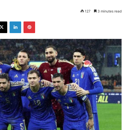
127
3 minutes read
ebook
X
LinkedIn
Pinterest