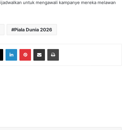
an dijadwalkan untuk mengawali kampanye mereka melawan
.
Piala Dunia 2026
book
X
LinkedIn
Pinterest
Share via Email
Print