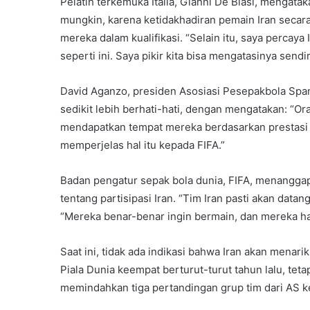
Pelatih terkemuka Italia, Gianni De Biasi, mengata
mungkin, karena ketidakhadiran pemain Iran secara 
mereka dalam kualifikasi. “Selain itu, saya perca
seperti ini. Saya pikir kita bisa mengatasinya sendir
David Aganzo, presiden Asosiasi Pesepakbola Span
sedikit lebih berhati-hati, dengan mengatakan: “Or
mendapatkan tempat mereka berdasarkan prestasi o
memperjelas hal itu kepada FIFA.”
Badan pengatur sepak bola dunia, FIFA, menangga
tentang partisipasi Iran. “Tim Iran pasti akan data
“Mereka benar-benar ingin bermain, dan mereka har
Saat ini, tidak ada indikasi bahwa Iran akan menarik
Piala Dunia keempat berturut-turut tahun lalu, tet
memindahkan tiga pertandingan grup tim dari AS ke