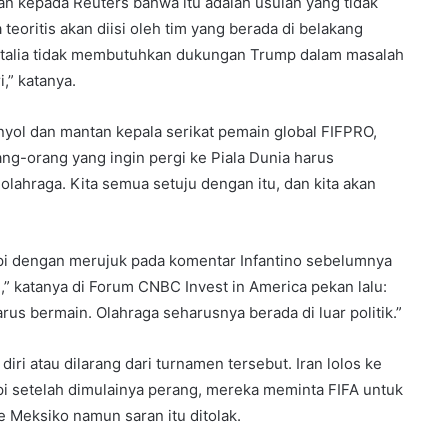
kan kepada Reuters bahwa itu adalah usulan yang tidak
teoritis akan diisi oleh tim yang berada di belakang
ya Italia tidak membutuhkan dukungan Trump dalam masalah
i,” katanya.
yol dan mantan kepala serikat pemain global FIFPRO,
ang-orang yang ingin pergi ke Piala Dunia harus
lahraga. Kita semua setuju dengan itu, dan kita akan
pi dengan merujuk pada komentar Infantino sebelumnya
ng,” katanya di Forum CNBC Invest in America pekan lalu:
us bermain. Olahraga seharusnya berada di luar politik.”
 diri atau dilarang dari turnamen tersebut. Iran lolos ke
api setelah dimulainya perang, mereka meminta FIFA untuk
 Meksiko namun saran itu ditolak.