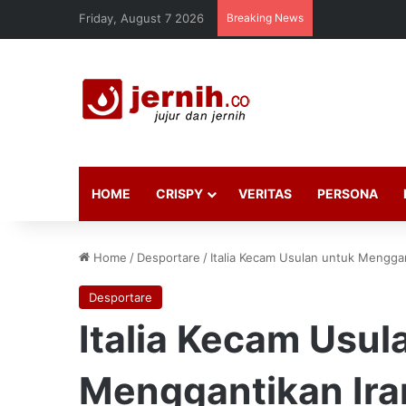
Friday, August 7 2026
Breaking News
HOME
CRISPY
VERITAS
PERSONA
Home
/
Desportare
/
Italia Kecam Usulan untuk Menggan
Desportare
Italia Kecam Usul
Menggantikan Iran