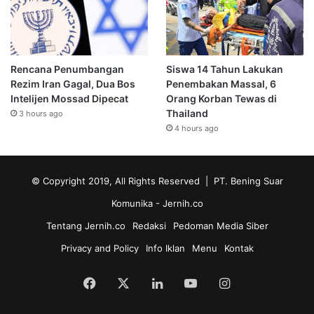
Rencana Penumbangan
Siswa 14 Tahun Lakukan
Rezim Iran Gagal, Dua Bos
Penembakan Massal, 6
Intelijen Mossad Dipecat
Orang Korban Tewas di
Thailand
3 hours ago
4 hours ago
© Copyright 2019, All Rights Reserved | PT. Bening Suar
Komunika
- Jernih.co
Tentang Jernih.co
Redaksi
Pedoman Media Siber
Privacy and Policy
Info Iklan
Menu
Kontak
Facebook
X
LinkedIn
YouTube
Instagram