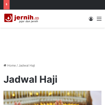
Log In
M
Home
/
Jadwal Haji
Jadwal Haji