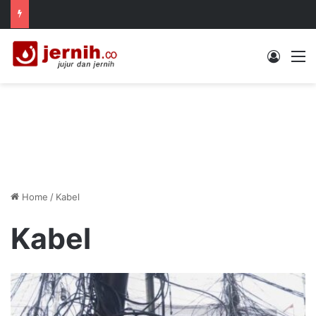
Log In
M
Home
/
Kabel
Kabel