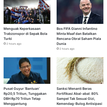
Menguak Keperkasaan
Bos FIFA Gianni Infantino
Trabzonspor di Sepak Bola
Minta Maaf dan Batalkan
Turki
Rencana Obral Saham Piala
Dunia
2 hours ago
2 hours ago
Pusat Guyur ‘Bantuan’
Sanksi Menanti Beras
Rp20,5 Triliun, Tunggakan
Fortifikasi Abal-abal: 80%
DBH Rp70 Triliun Tetap
Sampel Tak Sesuai Gizi,
Menggantung
Kemendag-Bulog Antisipasi