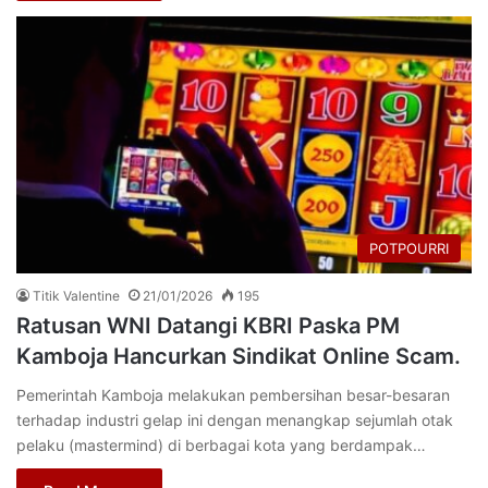
POTPOURRI
Titik Valentine
21/01/2026
195
Ratusan WNI Datangi KBRI Paska PM
Kamboja Hancurkan Sindikat Online Scam.
Pemerintah Kamboja melakukan pembersihan besar-besaran
terhadap industri gelap ini dengan menangkap sejumlah otak
pelaku (mastermind) di berbagai kota yang berdampak…