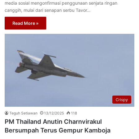
media sosial mengonfirmasi penggunaan senjata ringan
canggih, mulai dari senapan serbu Tavor…
Read More »
Crispy
Teguh Setiawan
13/12/2025
118
PM Thailand Anutin Charnvirakul
Bersumpah Terus Gempur Kamboja