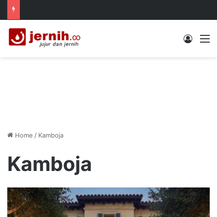
Log In
M
Home
/
Kamboja
Kamboja