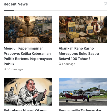
Recent News
Menguji Kepemimpinan
Akankah Rano Karno
Prabowo: Ketika Keberanian
Merespons Buku Sastra
Politik Bertemu Kepercayaan
Betawi 100 Tahun?
Publik
1 hour ago
60 mins ago
Bobroknya Nurani Oknum
Bougainville Terlepas dari