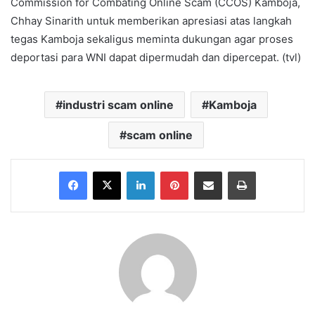
Commission for Combating Online Scam (CCOS) Kamboja,
Chhay Sinarith untuk memberikan apresiasi atas langkah
tegas Kamboja sekaligus meminta dukungan agar proses
deportasi para WNI dapat dipermudah dan dipercepat. (tvl)
industri scam online
Kamboja
scam online
Facebook
X
LinkedIn
Pinterest
Share via Email
Print