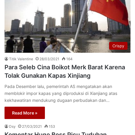
Crispy
Titik Valentine
28/03/2021
164
Para Seleb Cina Boikot Merk Barat Karena
Tolak Gunakan Kapas Xinjiang
Pada Desember lalu, pemerintah AS mengatakan akan
memblokir impor kapas yang diproduksi di Xianjiang atas
kekhawatiran mendukung dugaan perbudakan dan…
Read More »
Dsy
27/03/2021
153
Komentar Hugo Boss Picu Tuduhan