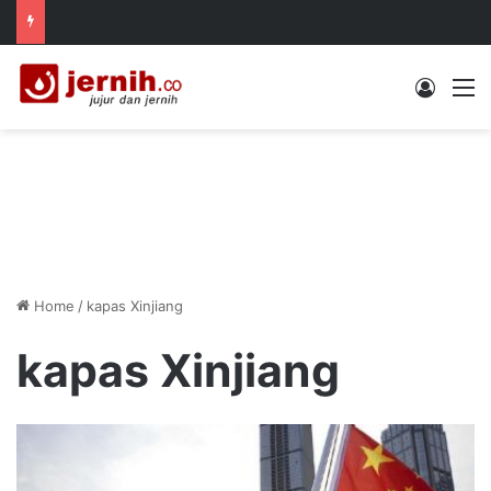
Log In
M
Home
/
kapas Xinjiang
kapas Xinjiang