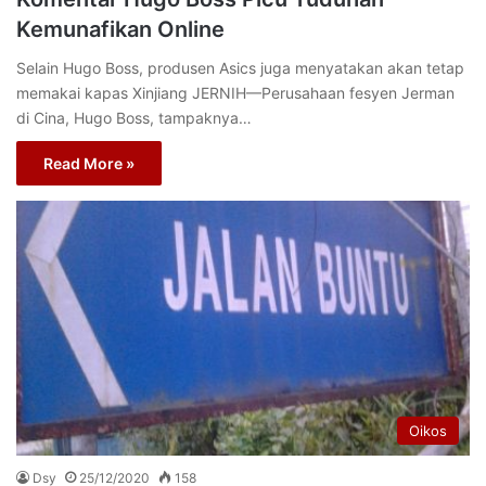
Kemunafikan Online
Selain Hugo Boss, produsen Asics juga menyatakan akan tetap
memakai kapas Xinjiang JERNIH—Perusahaan fesyen Jerman
di Cina, Hugo Boss, tampaknya…
Read More »
Oikos
Dsy
25/12/2020
158