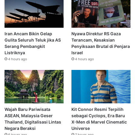
Iran Ancam Bikin Gelap
Nyawa Direktur RS Gaza
Gulita Seluruh Teluk jika AS
Terancam, Kesaksian
Serang Pembangkit
Penyiksaan Brutal di Penjara
Listriknya
Israel
4 hours ago
4 hours ago
Wajah Baru Pariwisata
Kit Connor Resmi Terpilih
ASEAN, Malaysia Geser
sebagai Cyclops, Era Baru
Thailand, Digitalisasi Lintas
X-Men di Marvel Cinematic
Negara Beraksi
Universe
6 hours ago
7 hours ago