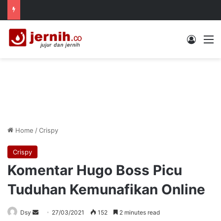
Log In
M
Home
/
Crispy
Crispy
Komentar Hugo Boss Picu
Tuduhan Kemunafikan Online
Send
Dsy
27/03/2021
152
2 minutes read